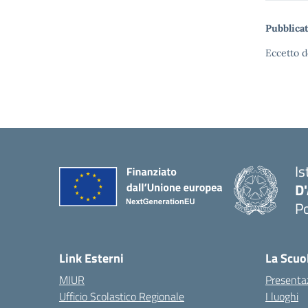
Pubblicat
Eccetto d
Is
D
Po
— 
Link Esterni
La Scuo
MIUR
Presenta
Ufficio Scolastico Regionale
I luoghi