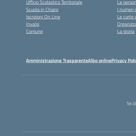
Ufficio Scolastico Territoriale
Le perso
Scuola in Chiaro
I numeri 
Iscrizioni On Line
Le carte 
Invalsi
Organizz
Comune
La storia
Amministrazione Trasparente
Albo online
Privacy Poli
Tel.: