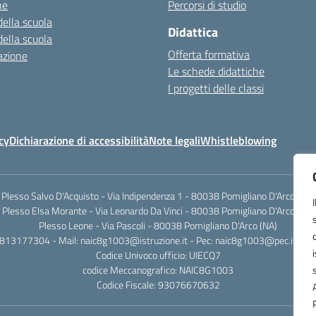
ne
Percorsi di studio
della scuola
Didattica
della scuola
Offerta formativa
azione
Le schede didattiche
I progetti delle classi
cy
Dichiarazione di accessibilità
Note legali
Whistleblowing
Plesso Salvo D'Acquisto - Via Indipendenza 1 - 80038 Pomigliano D'Arco (NA)
Plesso Elsa Morante - Via Leonardo Da Vinci - 80038 Pomigliano D'Arco (NA)
Plesso Leone - Via Pascoli - 80038 Pomigliano D'Arco (NA)
0813177304 - Mail: naic8g1003@istruzione.it - Pec: naic8g1003@pec.istruzi
Codice Univoco ufficio: UIECQ7
codice Meccanografico: NAIC8G1003
Codice Fiscale: 93076670632