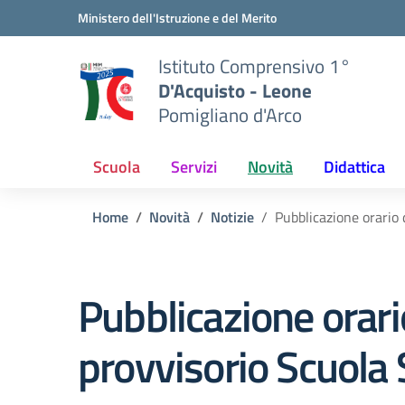
Vai ai contenuti
Vai al menu di navigazione
Vai al footer
Ministero dell'Istruzione e del Merito
Istituto Comprensivo 1°
D'Acquisto - Leone
Pomigliano d'Arco
Scuola
Servizi
Novità
Didattica
Home
Novità
Notizie
Pubblicazione orario 
Pubblicazione orari
provvisorio Scuola 