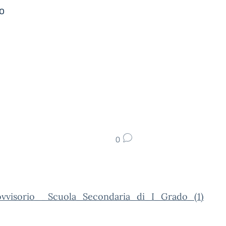
do
0
ovvisorio__Scuola_Secondaria_di_I_Grado_(1)