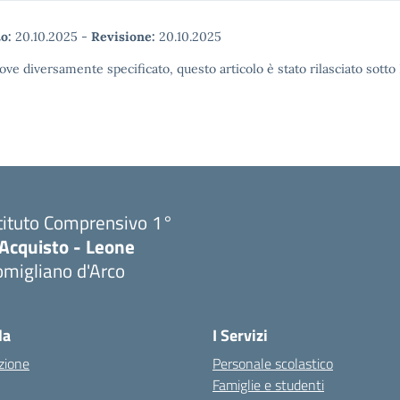
o:
20.10.2025
-
Revisione:
20.10.2025
ove diversamente specificato, questo articolo è stato rilasciato sott
tituto Comprensivo 1°
'Acquisto - Leone
migliano d'Arco
Visita la pagina iniziale della scuola
la
I Servizi
zione
Personale scolastico
Famiglie e studenti