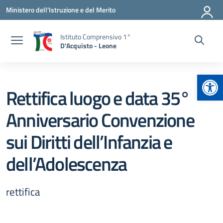
Vai ai contenuti
Vai al menu di navigazione
Vai al footer
Ministero dell'Istruzione e del Merito
Istituto Comprensivo 1°
D'Acquisto - Leone
Apr
Rettifica luogo e data 35°
Anniversario Convenzione
sui Diritti dell’Infanzia e
dell’Adolescenza
rettifica