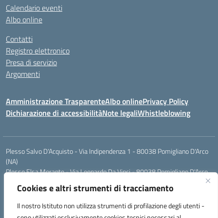
Calendario eventi
Albo online
Contatti
Registro elettronico
Presa di servizio
Argomenti
Amministrazione Trasparente
Albo online
Privacy Policy
Dichiarazione di accessibilità
Note legali
Whistleblowing
Plesso Salvo D'Acquisto - Via Indipendenza 1 - 80038 Pomigliano D'Arco
(NA)
Plesso Elsa Morante - Via Leonardo Da Vinci - 80038 Pomigliano D'Arco
(NA)
Cookies e altri strumenti di tracciamento
Plesso Leone - Via Pascoli - 80038 Pomigliano D'Arco (NA)
Tel.:0813177304 - Mail: naic8g1003@istruzione.it - Pec:
Il nostro Istituto non utilizza strumenti di profilazione degli utenti -
naic8g1003@pec.istruzione.it
sono utilizzati esclusivamente cookies tecnici necessari al