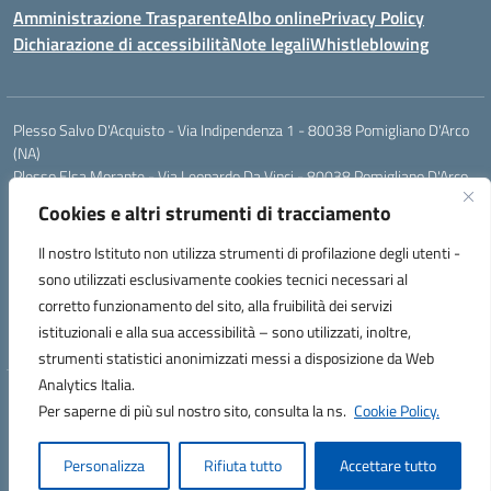
Amministrazione Trasparente
Albo online
Privacy Policy
Dichiarazione di accessibilità
Note legali
Whistleblowing
Plesso Salvo D'Acquisto - Via Indipendenza 1 - 80038 Pomigliano D'Arco
(NA)
Plesso Elsa Morante - Via Leonardo Da Vinci - 80038 Pomigliano D'Arco
(NA)
Cookies e altri strumenti di tracciamento
Plesso Leone - Via Pascoli - 80038 Pomigliano D'Arco (NA)
Tel.:0813177304 - Mail: naic8g1003@istruzione.it - Pec:
Il nostro Istituto non utilizza strumenti di profilazione degli utenti -
naic8g1003@pec.istruzione.it
sono utilizzati esclusivamente cookies tecnici necessari al
Codice Univoco ufficio: UIECQ7
corretto funzionamento del sito, alla fruibilità dei servizi
codice Meccanografico: NAIC8G1003
istituzionali e alla sua accessibilità – sono utilizzati, inoltre,
Codice Fiscale: 93076670632
strumenti statistici anonimizzati messi a disposizione da Web
Analytics Italia.
Hosting & Powered by 3D Solution S.r.l.
Per saperne di più sul nostro sito, consulta la ns.
Cookie Policy.
Concept & Design by Designers Italia
Personalizza
Rifiuta tutto
Accettare tutto