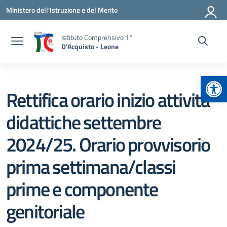
Vai ai contenuti
Vai al menu di navigazione
Vai al footer
Ministero dell'Istruzione e del Merito
Istituto Comprensivo 1°
D'Acquisto - Leone
Apr
Rettifica orario inizio attività
didattiche settembre
2024/25. Orario provvisorio
prima settimana/classi
prime e componente
genitoriale