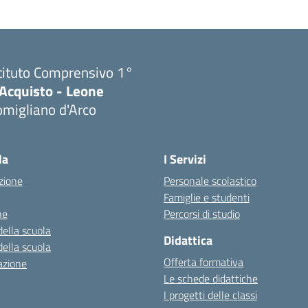
tituto Comprensivo 1°
'Acquisto - Leone
migliano d'Arco
Visita la pagina iniziale della scuola
la
I Servizi
zione
Personale scolastico
Famiglie e studenti
ne
Percorsi di studio
della scuola
Didattica
della scuola
Offerta formativa
azione
Le schede didattiche
I progetti delle classi