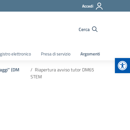
Accedi
Cerca
gistro elettronico
Presa di servizio
Argomenti
Apr
uaggi” (DM
Riapertura avviso tutor DM65
STEM