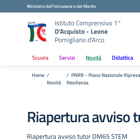
Vai ai contenuti
Vai al menu di navigazione
Vai al footer
Ministero dell'Istruzione e del Merito
Istituto Comprensivo 1°
D'Acquisto - Leone
Pomigliano d'Arco
Scuola
Servizi
Novità
Didattica
Home
PNRR - Piano Nazionale Ripresa
Novità
Resilienza
Riapertura avviso
Riapertura avviso tutor DM65 STEM