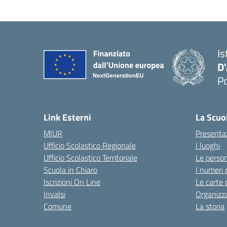
Is
D
Po
— 
Link Esterni
La Scuo
MIUR
Presenta
Ufficio Scolastico Regionale
I luoghi
Ufficio Scolastico Territoriale
Le perso
Scuola in Chiaro
I numeri 
Iscrizioni On Line
Le carte 
Invalsi
Organizz
Comune
La storia