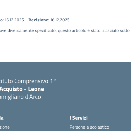
o:
16.12.2025
-
Revisione:
16.12.2025
ove diversamente specificato, questo articolo è stato rilasciato sott
tituto Comprensivo 1°
'Acquisto - Leone
migliano d'Arco
Visita la pagina iniziale della scuola
la
I Servizi
zione
Personale scolastico