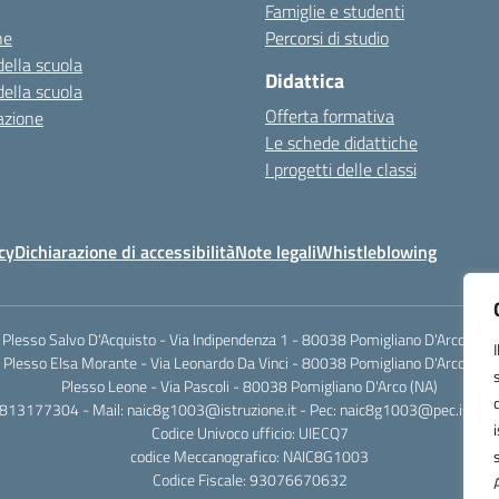
Famiglie e studenti
ne
Percorsi di studio
della scuola
Didattica
della scuola
Offerta formativa
azione
Le schede didattiche
I progetti delle classi
cy
Dichiarazione di accessibilità
Note legali
Whistleblowing
Plesso Salvo D'Acquisto - Via Indipendenza 1 - 80038 Pomigliano D'Arco (NA)
Plesso Elsa Morante - Via Leonardo Da Vinci - 80038 Pomigliano D'Arco (NA)
Plesso Leone - Via Pascoli - 80038 Pomigliano D'Arco (NA)
0813177304 - Mail: naic8g1003@istruzione.it - Pec: naic8g1003@pec.istruzi
Codice Univoco ufficio: UIECQ7
codice Meccanografico: NAIC8G1003
Codice Fiscale: 93076670632