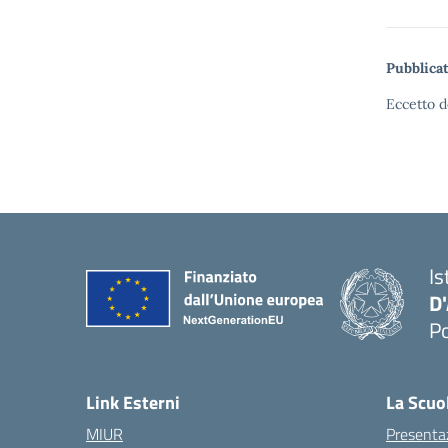
Pubblicat
Eccetto d
Is
D
Po
— 
Link Esterni
La Scuo
MIUR
Presenta