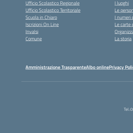
Ufficio Scolastico Regionale
I luoghi
Ufficio Scolastico Territoriale
Le perso
Scuola in Chiaro
I numeri 
Iscrizioni On Line
Le carte 
Invalsi
Organizz
Comune
La storia
Amministrazione Trasparente
Albo online
Privacy Poli
Tel.: