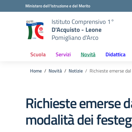
Vai ai contenuti
Vai al menu di navigazione
Vai al footer
Ministero dell'Istruzione e del Merito
Istituto Comprensivo 1°
D'Acquisto - Leone
Pomigliano d'Arco
Scuola
Servizi
Novità
Didattica
Home
Novità
Notizie
Richieste emerse dal
Richieste emerse da
modalità dei feste