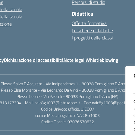
ne
Percorsi di studio
della scuola
Didattica
della scuola
Offerta formativa
azione
Le schede didattiche
I progetti delle classi
cy
Dichiarazione di accessibilità
Note legali
Whistleblowing
Plesso Salvo D'Acquisto - Via Indipendenza 1 - 80038 Pomigliano D'Arco (NA)
Plesso Elsa Morante - Via Leonardo Da Vinci - 80038 Pomigliano D'Arco (NA)
Plesso Leone - Via Pascoli - 80038 Pomigliano D'Arco (NA)
0813177304 - Mail: naic8g1003@istruzione.it - Pec: naic8g1003@pec.istruzi
Codice Univoco ufficio: UIECQ7
codice Meccanografico: NAIC8G1003
Codice Fiscale: 93076670632