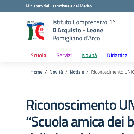
Vai ai contenuti
Vai al menu di navigazione
Vai al footer
Ministero dell'Istruzione e del Merito
Istituto Comprensivo 1°
D'Acquisto - Leone
Pomigliano d'Arco
Scuola
Servizi
Novità
Didattica
Home
Novità
Notizie
Riconoscimento UNICE
Riconoscimento UN
“Scuola amica dei 