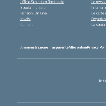
Ufficio Scolastico Territoriale
Le perso
Scuola in Chiaro
I numeri 
Iscrizioni On Line
Le carte 
Invalsi
Organizz
Comune
La storia
Amministrazione Trasparente
Albo online
Privacy Poli
Tel.: