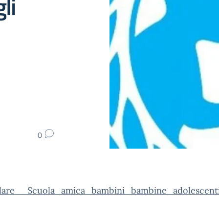
li
0
lare__Scuola_amica_bambini_bambine_adolescent