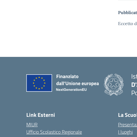
Pubblicat
Eccetto d
Is
D
Po
— 
Link Esterni
La Scuo
MIUR
Presenta
Ufficio Scolastico Regionale
I luoghi