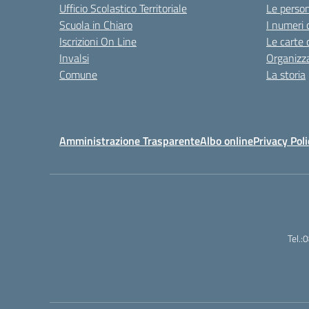
Ufficio Scolastico Territoriale
Le perso
Scuola in Chiaro
I numeri 
Iscrizioni On Line
Le carte 
Invalsi
Organizz
Comune
La storia
Amministrazione Trasparente
Albo online
Privacy Poli
Tel.: