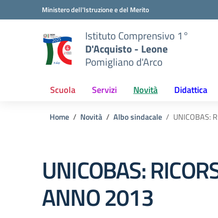
Vai ai contenuti
Vai al menu di navigazione
Vai al footer
Ministero dell'Istruzione e del Merito
Istituto Comprensivo 1°
D'Acquisto - Leone
Pomigliano d'Arco
Scuola
Servizi
Novità
Didattica
Home
Novità
Albo sindacale
UNICOBAS: 
UNICOBAS: RICOR
ANNO 2013