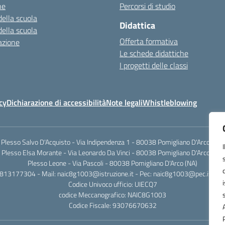
ne
Percorsi di studio
della scuola
Didattica
della scuola
Offerta formativa
azione
Le schede didattiche
I progetti delle classi
cy
Dichiarazione di accessibilità
Note legali
Whistleblowing
Plesso Salvo D'Acquisto - Via Indipendenza 1 - 80038 Pomigliano D'Arco (NA)
Plesso Elsa Morante - Via Leonardo Da Vinci - 80038 Pomigliano D'Arco (NA)
Plesso Leone - Via Pascoli - 80038 Pomigliano D'Arco (NA)
0813177304 - Mail: naic8g1003@istruzione.it - Pec: naic8g1003@pec.istruzi
Codice Univoco ufficio: UIECQ7
codice Meccanografico: NAIC8G1003
Codice Fiscale: 93076670632