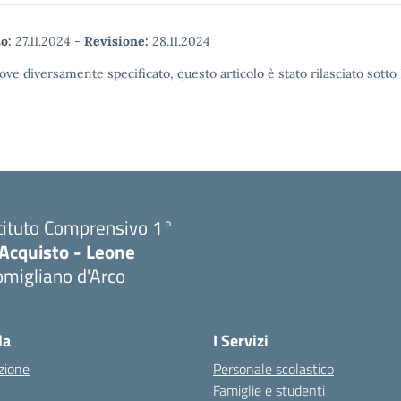
o:
27.11.2024
-
Revisione:
28.11.2024
ove diversamente specificato, questo articolo è stato rilasciato sott
tituto Comprensivo 1°
'Acquisto - Leone
migliano d'Arco
Visita la pagina iniziale della scuola
la
I Servizi
zione
Personale scolastico
Famiglie e studenti