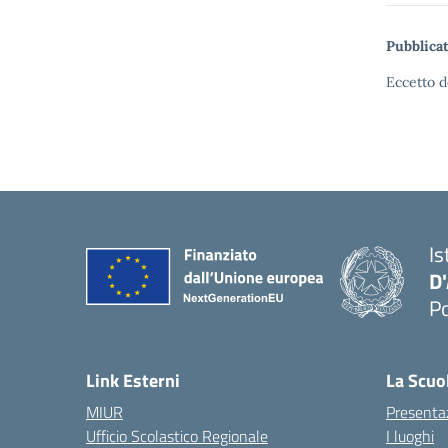
Pubblicat
Eccetto d
Is
D
Po
— 
Link Esterni
La Scuo
MIUR
Presenta
Ufficio Scolastico Regionale
I luoghi