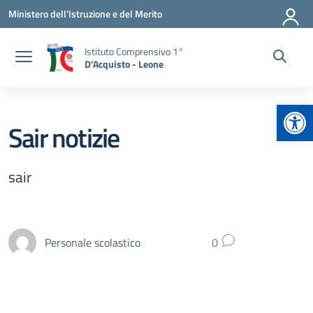
Vai ai contenuti
Vai al menu di navigazione
Vai al footer
Ministero dell'Istruzione e del Merito
Istituto Comprensivo 1°
D'Acquisto - Leone
Apr
Sair notizie
sair
Personale scolastico
0