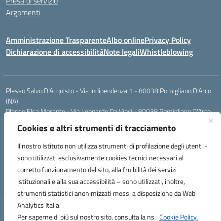
Presa di servizio
Argomenti
Amministrazione Trasparente
Albo online
Privacy Policy
Dichiarazione di accessibilità
Note legali
Whistleblowing
Plesso Salvo D'Acquisto - Via Indipendenza 1 - 80038 Pomigliano D'Arco
(NA)
Plesso Elsa Morante - Via Leonardo Da Vinci - 80038 Pomigliano D'Arco
(NA)
Cookies e altri strumenti di tracciamento
Plesso Leone - Via Pascoli - 80038 Pomigliano D'Arco (NA)
Tel.:0813177304 - Mail: naic8g1003@istruzione.it - Pec:
Il nostro Istituto non utilizza strumenti di profilazione degli utenti -
naic8g1003@pec.istruzione.it
sono utilizzati esclusivamente cookies tecnici necessari al
Codice Univoco ufficio: UIECQ7
corretto funzionamento del sito, alla fruibilità dei servizi
codice Meccanografico: NAIC8G1003
istituzionali e alla sua accessibilità – sono utilizzati, inoltre,
Codice Fiscale: 93076670632
strumenti statistici anonimizzati messi a disposizione da Web
Analytics Italia.
Hosting & Powered by 3D Solution S.r.l.
Per saperne di più sul nostro sito, consulta la ns.
Cookie Policy.