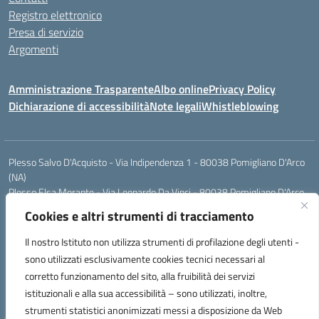
Registro elettronico
Presa di servizio
Argomenti
Amministrazione Trasparente
Albo online
Privacy Policy
Dichiarazione di accessibilità
Note legali
Whistleblowing
Plesso Salvo D'Acquisto - Via Indipendenza 1 - 80038 Pomigliano D'Arco
(NA)
Plesso Elsa Morante - Via Leonardo Da Vinci - 80038 Pomigliano D'Arco
(NA)
Cookies e altri strumenti di tracciamento
Plesso Leone - Via Pascoli - 80038 Pomigliano D'Arco (NA)
Tel.:0813177304 - Mail: naic8g1003@istruzione.it - Pec:
Il nostro Istituto non utilizza strumenti di profilazione degli utenti -
naic8g1003@pec.istruzione.it
sono utilizzati esclusivamente cookies tecnici necessari al
Codice Univoco ufficio: UIECQ7
corretto funzionamento del sito, alla fruibilità dei servizi
codice Meccanografico: NAIC8G1003
istituzionali e alla sua accessibilità – sono utilizzati, inoltre,
Codice Fiscale: 93076670632
strumenti statistici anonimizzati messi a disposizione da Web