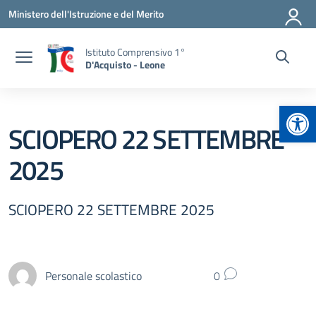
Vai ai contenuti
Vai al menu di navigazione
Vai al footer
Ministero dell'Istruzione e del Merito
Istituto Comprensivo 1°
D'Acquisto - Leone
Apr
SCIOPERO 22 SETTEMBRE
2025
SCIOPERO 22 SETTEMBRE 2025
Personale scolastico
0