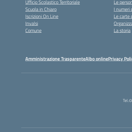
Ufficio Scolastico Territoriale
Le perso
Scuola in Chiaro
I numeri 
Iscrizioni On Line
Le carte 
Invalsi
Organizz
Comune
La storia
Amministrazione Trasparente
Albo online
Privacy Poli
Tel.: