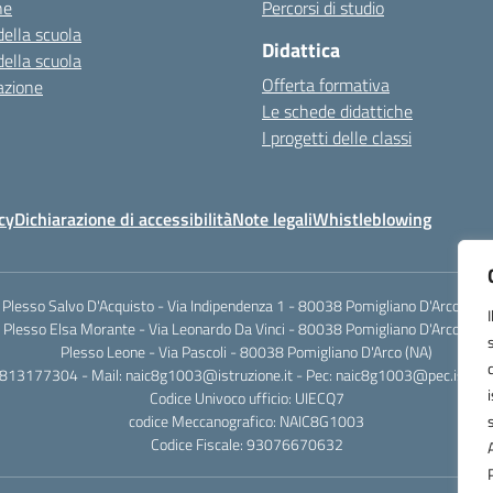
ne
Percorsi di studio
della scuola
Didattica
della scuola
Offerta formativa
azione
Le schede didattiche
I progetti delle classi
cy
Dichiarazione di accessibilità
Note legali
Whistleblowing
Plesso Salvo D'Acquisto - Via Indipendenza 1 - 80038 Pomigliano D'Arco (NA)
Plesso Elsa Morante - Via Leonardo Da Vinci - 80038 Pomigliano D'Arco (NA)
Plesso Leone - Via Pascoli - 80038 Pomigliano D'Arco (NA)
0813177304 - Mail: naic8g1003@istruzione.it - Pec: naic8g1003@pec.istruzi
Codice Univoco ufficio: UIECQ7
codice Meccanografico: NAIC8G1003
Codice Fiscale: 93076670632