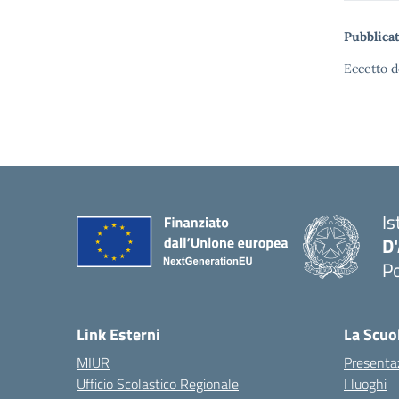
Pubblicat
Eccetto d
Is
D
Po
— 
Link Esterni
La Scuo
MIUR
Presenta
Ufficio Scolastico Regionale
I luoghi