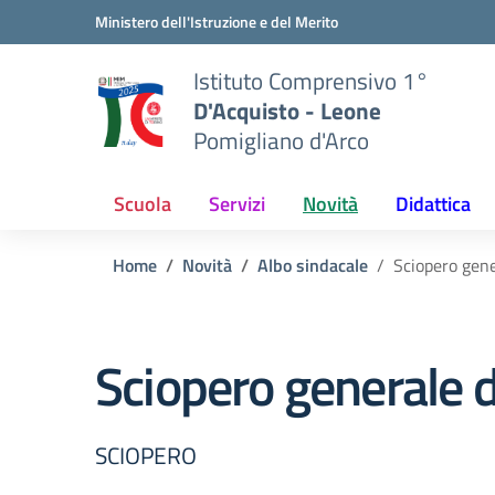
Vai ai contenuti
Vai al menu di navigazione
Vai al footer
Ministero dell'Istruzione e del Merito
Istituto Comprensivo 1°
D'Acquisto - Leone
Pomigliano d'Arco
Scuola
Servizi
Novità
Didattica
Home
Novità
Albo sindacale
Sciopero gene
Sciopero generale d
SCIOPERO