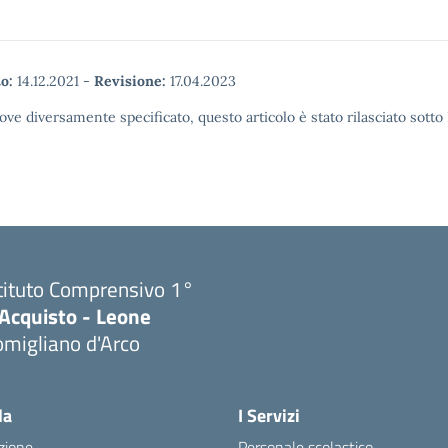
o:
14.12.2021
-
Revisione:
17.04.2023
ove diversamente specificato, questo articolo è stato rilasciato sott
tituto Comprensivo 1°
'Acquisto - Leone
migliano d'Arco
Visita la pagina iniziale della scuola
la
I Servizi
zione
Personale scolastico