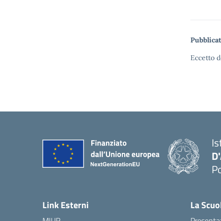
Pubblicat
Eccetto d
Is
D
Po
— 
Link Esterni
La Scuo
MIUR
Presenta