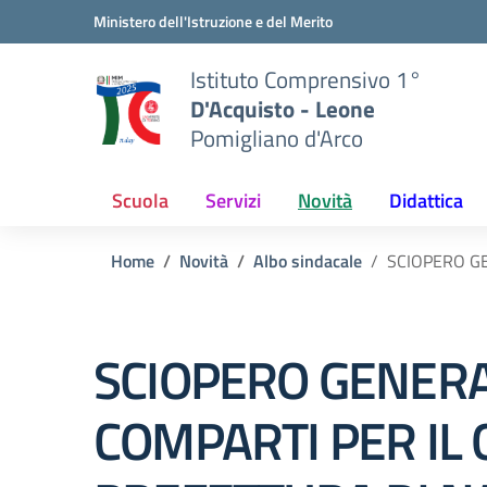
Vai ai contenuti
Vai al menu di navigazione
Vai al footer
Ministero dell'Istruzione e del Merito
Istituto Comprensivo 1°
D'Acquisto - Leone
Pomigliano d'Arco
Scuola
Servizi
Novità
Didattica
Home
Novità
Albo sindacale
SCIOPERO GE
SCIOPERO GENERALE
COMPARTI PER IL