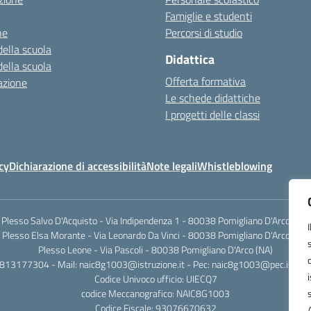
Famiglie e studenti
ne
Percorsi di studio
della scuola
Didattica
della scuola
Offerta formativa
azione
Le schede didattiche
I progetti delle classi
cy
Dichiarazione di accessibilità
Note legali
Whistleblowing
Plesso Salvo D'Acquisto - Via Indipendenza 1 - 80038 Pomigliano D'Arco (NA)
Plesso Elsa Morante - Via Leonardo Da Vinci - 80038 Pomigliano D'Arco (NA)
Plesso Leone - Via Pascoli - 80038 Pomigliano D'Arco (NA)
0813177304 - Mail: naic8g1003@istruzione.it - Pec: naic8g1003@pec.istruzi
Codice Univoco ufficio: UIECQ7
codice Meccanografico: NAIC8G1003
Codice Fiscale: 93076670632