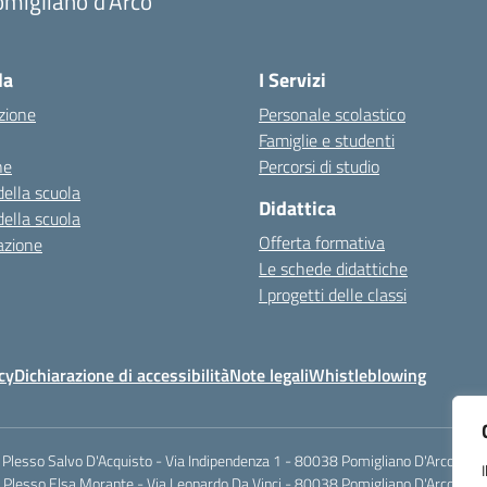
migliano d'Arco
Visita la pagina iniziale della scuola
la
I Servizi
zione
Personale scolastico
Famiglie e studenti
ne
Percorsi di studio
della scuola
Didattica
della scuola
Offerta formativa
azione
Le schede didattiche
I progetti delle classi
cy
Dichiarazione di accessibilità
Note legali
Whistleblowing
Plesso Salvo D'Acquisto - Via Indipendenza 1 - 80038 Pomigliano D'Arco (NA)
Plesso Elsa Morante - Via Leonardo Da Vinci - 80038 Pomigliano D'Arco (NA)