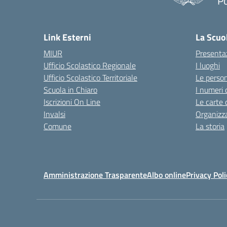
Po
— 
Link Esterni
La Scuo
MIUR
Presenta
Ufficio Scolastico Regionale
I luoghi
Ufficio Scolastico Territoriale
Le perso
Scuola in Chiaro
I numeri 
Iscrizioni On Line
Le carte 
Invalsi
Organizz
Comune
La storia
Amministrazione Trasparente
Albo online
Privacy Poli