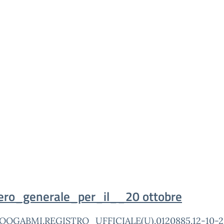
ero_generale_per_il__20 ottobre
OOGABMI.REGISTRO_UFFICIALE(U).0120885.12-10-2