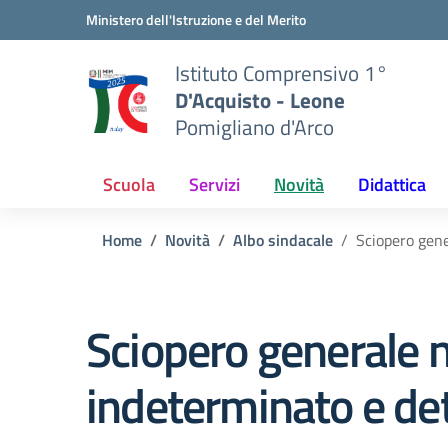
Vai ai contenuti
Vai al menu di navigazione
Vai al footer
Ministero dell'Istruzione e del Merito
Istituto Comprensivo 1°
D'Acquisto - Leone
Pomigliano d'Arco
Scuola
Servizi
Novità
Didattica
Home
Novità
Albo sindacale
Sciopero gene
Sciopero generale n
indeterminato e de