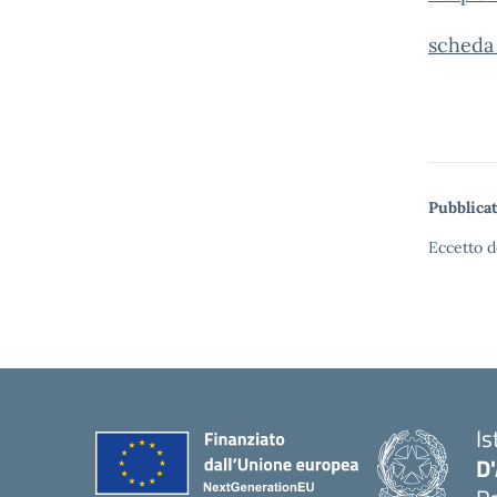
scheda
Pubblicat
Eccetto d
Is
D