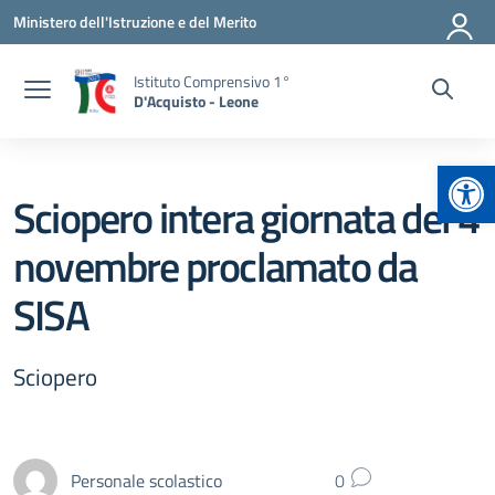
Vai ai contenuti
Vai al menu di navigazione
Vai al footer
Ministero dell'Istruzione e del Merito
Istituto Comprensivo 1°
D'Acquisto - Leone
Apr
Sciopero intera giornata del 4
novembre proclamato da
SISA
Sciopero
Personale scolastico
0