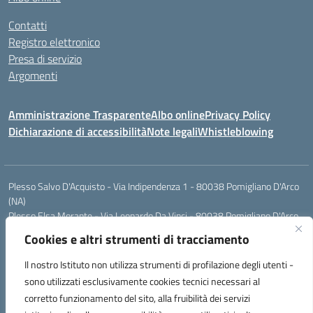
Contatti
Registro elettronico
Presa di servizio
Argomenti
Amministrazione Trasparente
Albo online
Privacy Policy
Dichiarazione di accessibilità
Note legali
Whistleblowing
Plesso Salvo D'Acquisto - Via Indipendenza 1 - 80038 Pomigliano D'Arco
(NA)
Plesso Elsa Morante - Via Leonardo Da Vinci - 80038 Pomigliano D'Arco
(NA)
Cookies e altri strumenti di tracciamento
Plesso Leone - Via Pascoli - 80038 Pomigliano D'Arco (NA)
Tel.:0813177304 - Mail: naic8g1003@istruzione.it - Pec:
Il nostro Istituto non utilizza strumenti di profilazione degli utenti -
naic8g1003@pec.istruzione.it
sono utilizzati esclusivamente cookies tecnici necessari al
Codice Univoco ufficio: UIECQ7
corretto funzionamento del sito, alla fruibilità dei servizi
codice Meccanografico: NAIC8G1003