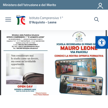
Vai ai contenuti
Vai al menu di navigazione
Vai al footer
Ministero dell'Istruzione e del Merito
Istituto Comprensivo 1°
D'Acquisto - Leone
Apr