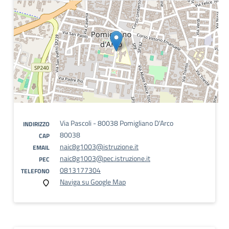
Via Pascoli - 80038 Pomigliano D'Arco
INDIRIZZO
80038
CAP
naic8g1003@istruzione.it
EMAIL
naic8g1003@pec.istruzione.it
PEC
0813177304
TELEFONO
Naviga su Google Map