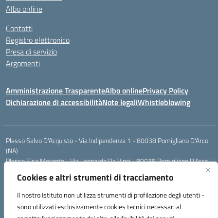
Albo online
Contatti
Registro elettronico
Presa di servizio
Argomenti
Amministrazione Trasparente
Albo online
Privacy Policy
Dichiarazione di accessibilità
Note legali
Whistleblowing
Plesso Salvo D'Acquisto - Via Indipendenza 1 - 80038 Pomigliano D'Arco
(NA)
Plesso Elsa Morante - Via Leonardo Da Vinci - 80038 Pomigliano D'Arco
(NA)
Cookies e altri strumenti di tracciamento
Plesso Leone - Via Pascoli - 80038 Pomigliano D'Arco (NA)
Tel.:0813177304 - Mail: naic8g1003@istruzione.it - Pec:
Il nostro Istituto non utilizza strumenti di profilazione degli utenti -
naic8g1003@pec.istruzione.it
sono utilizzati esclusivamente cookies tecnici necessari al
Codice Univoco ufficio: UIECQ7