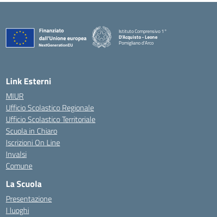
Istituto Comprensivo 1°
D'Acquisto - Leone
Pomigliano d'Arco
— Visita la pagina iniziale della scuola
Link Esterni
MIUR
Ufficio Scolastico Regionale
Ufficio Scolastico Territoriale
Scuola in Chiaro
Iscrizioni On Line
Invalsi
Comune
La Scuola
Presentazione
I luoghi