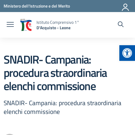
Vai ai contenuti
Vai al menu di navigazione
Vai al footer
Ministero dell'Istruzione e del Merito
Istituto Comprensivo 1°
D'Acquisto - Leone
Apr
SNADIR- Campania:
procedura straordinaria
elenchi commissione
SNADIR- Campania: procedura straordinaria
elenchi commissione