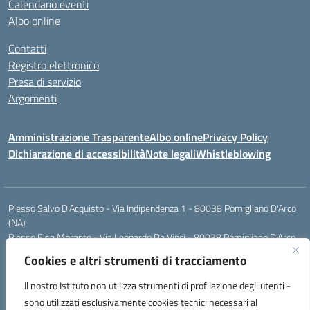
Calendario eventi
Albo online
Contatti
Registro elettronico
Presa di servizio
Argomenti
Amministrazione Trasparente
Albo online
Privacy Policy
Dichiarazione di accessibilità
Note legali
Whistleblowing
Plesso Salvo D'Acquisto - Via Indipendenza 1 - 80038 Pomigliano D'Arco
(NA)
Plesso Elsa Morante - Via Leonardo Da Vinci - 80038 Pomigliano D'Arco
(NA)
Cookies e altri strumenti di tracciamento
Plesso Leone - Via Pascoli - 80038 Pomigliano D'Arco (NA)
Tel.:0813177304 - Mail: naic8g1003@istruzione.it - Pec:
Il nostro Istituto non utilizza strumenti di profilazione degli utenti -
naic8g1003@pec.istruzione.it
sono utilizzati esclusivamente cookies tecnici necessari al
Codice Univoco ufficio: UIECQ7