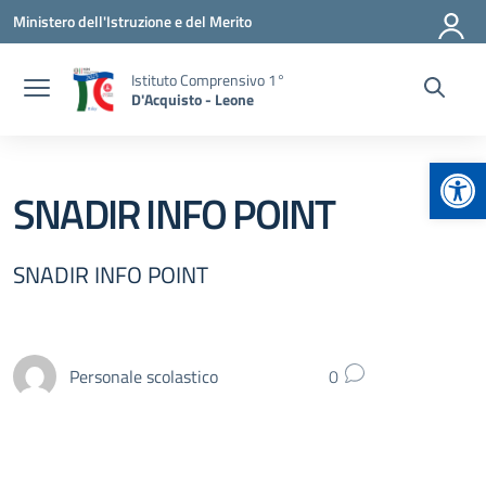
Vai ai contenuti
Vai al menu di navigazione
Vai al footer
Ministero dell'Istruzione e del Merito
Istituto Comprensivo 1°
D'Acquisto - Leone
Apr
SNADIR INFO POINT
SNADIR INFO POINT
Personale scolastico
0