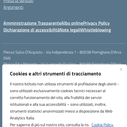
Presa di servizio
Argomenti
Amministrazione Trasparente
Albo online
Privacy Policy
Dichiarazione di accessibilità
Note legali
Whistleblowing
Plesso Salvo D'Acquisto - Via Indipendenza 1 - 80038 Pomigliano D'Arco
(NA)
Plesso Elsa Morante - Via Leonardo Da Vinci - 80038 Pomigliano D'Arco
(NA)
Cookies e altri strumenti di tracciamento
Plesso Leone - Via Pascoli - 80038 Pomigliano D'Arco (NA)
Tel.:0813177304 - Mail: naic8g1003@istruzione.it - Pec:
Il nostro Istituto non utilizza strumenti di profilazione degli utenti -
naic8g1003@pec.istruzione.it
sono utilizzati esclusivamente cookies tecnici necessari al
Codice Univoco ufficio: UIECQ7
corretto funzionamento del sito, alla fruibilità dei servizi
codice Meccanografico: NAIC8G1003
istituzionali e alla sua accessibilità – sono utilizzati, inoltre,
Codice Fiscale: 93076670632
strumenti statistici anonimizzati messi a disposizione da Web
Analytics Italia.
Hosting & Powered by 3D Solution S.r.l.
Per saperne di più sul nostro sito, consulta la ns.
Cookie Policy.