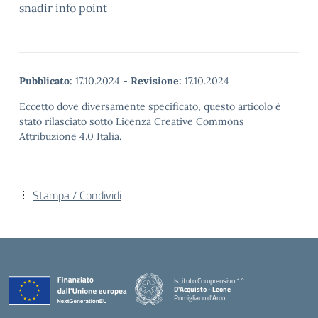
snadir info point
Pubblicato:
17.10.2024
-
Revisione:
17.10.2024
Eccetto dove diversamente specificato, questo articolo è
stato rilasciato sotto Licenza Creative Commons
Attribuzione 4.0 Italia.
Stampa / Condividi
Istituto Comprensivo 1°
D'Acquisto - Leone
Pomigliano d'Arco
— Visita la pagina iniziale della scuola