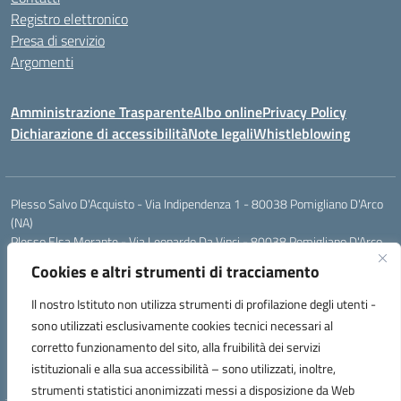
Registro elettronico
Presa di servizio
Argomenti
Amministrazione Trasparente
Albo online
Privacy Policy
Dichiarazione di accessibilità
Note legali
Whistleblowing
Plesso Salvo D'Acquisto - Via Indipendenza 1 - 80038 Pomigliano D'Arco
(NA)
Plesso Elsa Morante - Via Leonardo Da Vinci - 80038 Pomigliano D'Arco
(NA)
Cookies e altri strumenti di tracciamento
Plesso Leone - Via Pascoli - 80038 Pomigliano D'Arco (NA)
Tel.:0813177304 - Mail: naic8g1003@istruzione.it - Pec:
Il nostro Istituto non utilizza strumenti di profilazione degli utenti -
naic8g1003@pec.istruzione.it
sono utilizzati esclusivamente cookies tecnici necessari al
Codice Univoco ufficio: UIECQ7
corretto funzionamento del sito, alla fruibilità dei servizi
codice Meccanografico: NAIC8G1003
istituzionali e alla sua accessibilità – sono utilizzati, inoltre,
Codice Fiscale: 93076670632
strumenti statistici anonimizzati messi a disposizione da Web