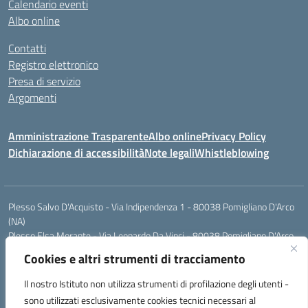
Calendario eventi
Albo online
Contatti
Registro elettronico
Presa di servizio
Argomenti
Amministrazione Trasparente
Albo online
Privacy Policy
Dichiarazione di accessibilità
Note legali
Whistleblowing
Plesso Salvo D'Acquisto - Via Indipendenza 1 - 80038 Pomigliano D'Arco
(NA)
Plesso Elsa Morante - Via Leonardo Da Vinci - 80038 Pomigliano D'Arco
(NA)
Cookies e altri strumenti di tracciamento
Plesso Leone - Via Pascoli - 80038 Pomigliano D'Arco (NA)
Tel.:0813177304 - Mail: naic8g1003@istruzione.it - Pec:
Il nostro Istituto non utilizza strumenti di profilazione degli utenti -
naic8g1003@pec.istruzione.it
sono utilizzati esclusivamente cookies tecnici necessari al
Codice Univoco ufficio: UIECQ7