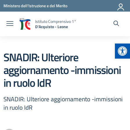
Vai ai contenuti
Vai al menu di navigazione
Vai al footer
Ministero dell'Istruzione e del Merito
Istituto Comprensivo 1°
D'Acquisto - Leone
Apr
SNADIR: Ulteriore
aggiornamento -immissioni
in ruolo IdR
SNADIR: Ulteriore aggiornamento -immissioni
in ruolo IdR