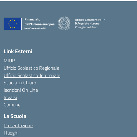
Istituto Comprensivo 1°
D'Acquisto - Leone
Pomigliano d'Arco
— Visita la pagina iniziale della scuola
Link Esterni
MIUR
Ufficio Scolastico Regionale
Ufficio Scolastico Territoriale
Scuola in Chiaro
Iscrizioni On Line
Invalsi
Comune
La Scuola
Presentazione
I luoghi