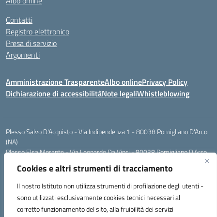
Albo online
Contatti
Registro elettronico
Presa di servizio
Argomenti
Amministrazione Trasparente
Albo online
Privacy Policy
Dichiarazione di accessibilità
Note legali
Whistleblowing
Plesso Salvo D'Acquisto - Via Indipendenza 1 - 80038 Pomigliano D'Arco
(NA)
Plesso Elsa Morante - Via Leonardo Da Vinci - 80038 Pomigliano D'Arco
(NA)
Cookies e altri strumenti di tracciamento
Plesso Leone - Via Pascoli - 80038 Pomigliano D'Arco (NA)
Tel.:0813177304 - Mail: naic8g1003@istruzione.it - Pec:
Il nostro Istituto non utilizza strumenti di profilazione degli utenti -
naic8g1003@pec.istruzione.it
sono utilizzati esclusivamente cookies tecnici necessari al
Codice Univoco ufficio: UIECQ7
corretto funzionamento del sito, alla fruibilità dei servizi
codice Meccanografico: NAIC8G1003