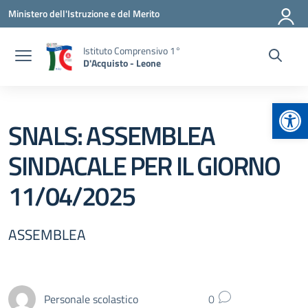
Vai ai contenuti
Vai al menu di navigazione
Vai al footer
Ministero dell'Istruzione e del Merito
Istituto Comprensivo 1°
D'Acquisto - Leone
Apr
SNALS: ASSEMBLEA
SINDACALE PER IL GIORNO
11/04/2025
ASSEMBLEA
Personale scolastico
0