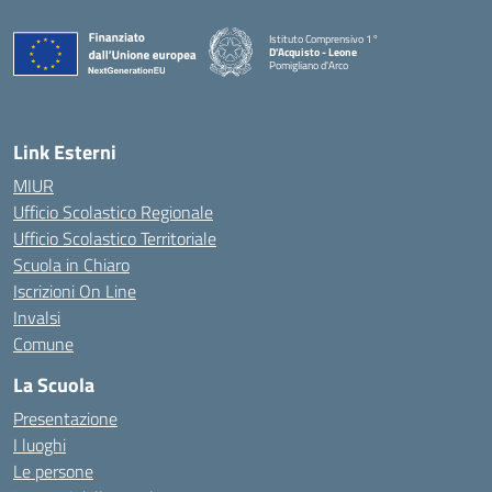
Istituto Comprensivo 1°
D'Acquisto - Leone
Pomigliano d'Arco
— Visita la pagina iniziale della scuola
Link Esterni
MIUR
Ufficio Scolastico Regionale
Ufficio Scolastico Territoriale
Scuola in Chiaro
Iscrizioni On Line
Invalsi
Comune
La Scuola
Presentazione
I luoghi
Le persone