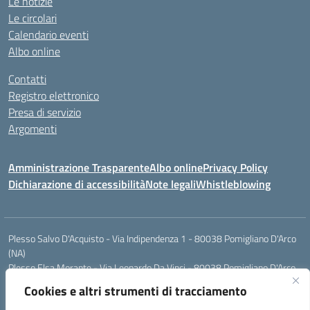
Le notizie
Le circolari
Calendario eventi
Albo online
Contatti
Registro elettronico
Presa di servizio
Argomenti
Amministrazione Trasparente
Albo online
Privacy Policy
Dichiarazione di accessibilità
Note legali
Whistleblowing
Plesso Salvo D'Acquisto - Via Indipendenza 1 - 80038 Pomigliano D'Arco
(NA)
Plesso Elsa Morante - Via Leonardo Da Vinci - 80038 Pomigliano D'Arco
(NA)
Cookies e altri strumenti di tracciamento
Plesso Leone - Via Pascoli - 80038 Pomigliano D'Arco (NA)