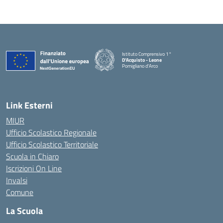
Istituto Comprensivo 1°
D'Acquisto - Leone
Pomigliano d'Arco
— Visita la pagina iniziale della scuola
Link Esterni
MIUR
Ufficio Scolastico Regionale
Ufficio Scolastico Territoriale
Scuola in Chiaro
Iscrizioni On Line
Invalsi
Comune
La Scuola