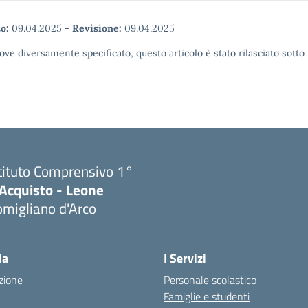
o:
09.04.2025
-
Revisione:
09.04.2025
ove diversamente specificato, questo articolo è stato rilasciato sott
tituto Comprensivo 1°
'Acquisto - Leone
migliano d'Arco
Visita la pagina iniziale della scuola
la
I Servizi
zione
Personale scolastico
Famiglie e studenti