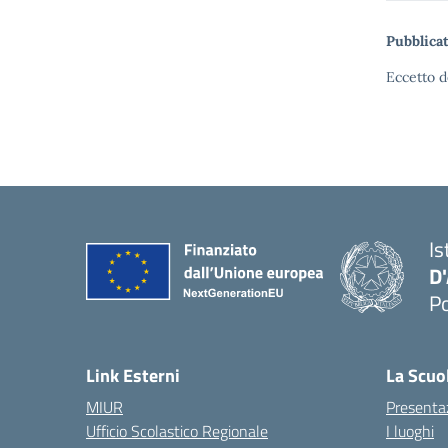
Pubblicat
Eccetto d
Is
D
Po
— 
Link Esterni
La Scuo
MIUR
Presenta
Ufficio Scolastico Regionale
I luoghi