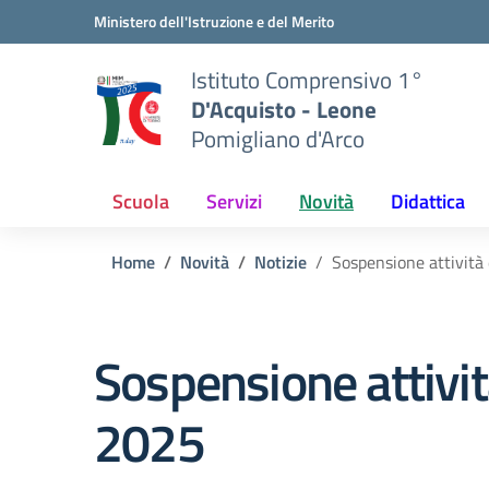
Vai ai contenuti
Vai al menu di navigazione
Vai al footer
Ministero dell'Istruzione e del Merito
Istituto Comprensivo 1°
D'Acquisto - Leone
Pomigliano d'Arco
Scuola
Servizi
Novità
Didattica
Home
Novità
Notizie
Sospensione attività 
Sospensione attività
2025