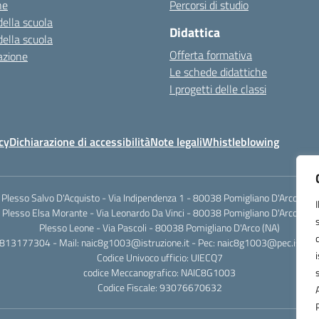
ne
Percorsi di studio
della scuola
Didattica
della scuola
Offerta formativa
azione
Le schede didattiche
I progetti delle classi
cy
Dichiarazione di accessibilità
Note legali
Whistleblowing
Plesso Salvo D'Acquisto - Via Indipendenza 1 - 80038 Pomigliano D'Arco (NA)
Plesso Elsa Morante - Via Leonardo Da Vinci - 80038 Pomigliano D'Arco (NA)
Plesso Leone - Via Pascoli - 80038 Pomigliano D'Arco (NA)
0813177304 - Mail: naic8g1003@istruzione.it - Pec: naic8g1003@pec.istruzi
Codice Univoco ufficio: UIECQ7
codice Meccanografico: NAIC8G1003
Codice Fiscale: 93076670632