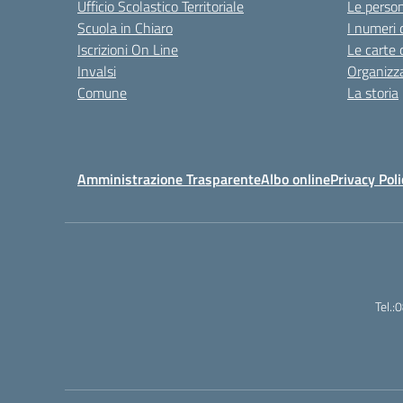
Ufficio Scolastico Territoriale
Le perso
Scuola in Chiaro
I numeri 
Iscrizioni On Line
Le carte 
Invalsi
Organizz
Comune
La storia
Amministrazione Trasparente
Albo online
Privacy Poli
Tel.: