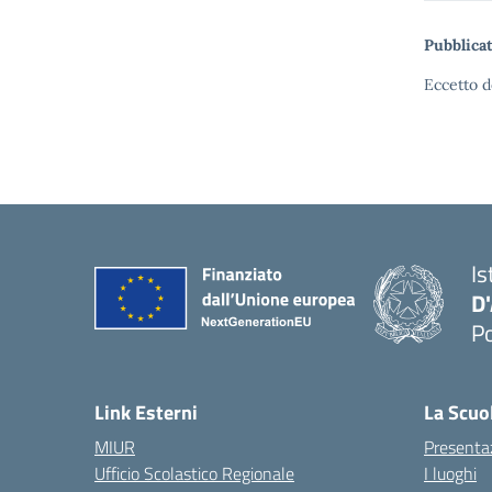
Pubblicat
Eccetto d
Is
D
Po
— 
Link Esterni
La Scuo
MIUR
Presenta
Ufficio Scolastico Regionale
I luoghi