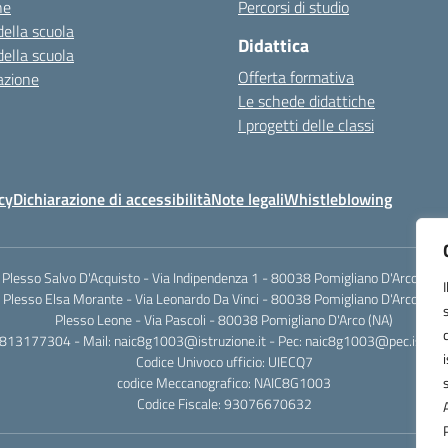
ne
Percorsi di studio
della scuola
Didattica
della scuola
Offerta formativa
azione
Le schede didattiche
I progetti delle classi
cy
Dichiarazione di accessibilità
Note legali
Whistleblowing
Plesso Salvo D'Acquisto - Via Indipendenza 1 - 80038 Pomigliano D'Arco (NA)
Plesso Elsa Morante - Via Leonardo Da Vinci - 80038 Pomigliano D'Arco (NA)
Plesso Leone - Via Pascoli - 80038 Pomigliano D'Arco (NA)
0813177304 - Mail: naic8g1003@istruzione.it - Pec: naic8g1003@pec.istruzi
Codice Univoco ufficio: UIECQ7
codice Meccanografico: NAIC8G1003
Codice Fiscale: 93076670632