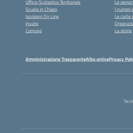
Ufficio Scolastico Territoriale
Le perso
Scuola in Chiaro
I numeri 
Iscrizioni On Line
Le carte 
Invalsi
Organizz
Comune
La storia
Amministrazione Trasparente
Albo online
Privacy Poli
Tel.: