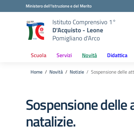
Vai ai contenuti
Vai al menu di navigazione
Vai al footer
Ministero dell'Istruzione e del Merito
Istituto Comprensivo 1°
D'Acquisto - Leone
Pomigliano d'Arco
Scuola
Servizi
Novità
Didattica
Home
Novità
Notizie
Sospensione delle atti
Sospensione delle at
natalizie.