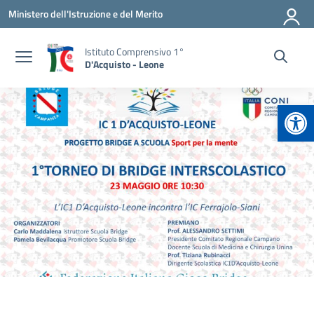
Vai ai contenuti
Vai al menu di navigazione
Vai al footer
Ministero dell'Istruzione e del Merito
Istituto Comprensivo 1°
D'Acquisto - Leone
Apr