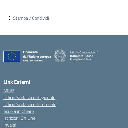
Stampa / Condividi
Istituto Comprensivo 1°
D'Acquisto - Leone
Pomigliano d'Arco
— Visita la pagina iniziale della scuola
Link Esterni
MIUR
Ufficio Scolastico Regionale
Ufficio Scolastico Territoriale
Scuola in Chiaro
Iscrizioni On Line
Invalsi