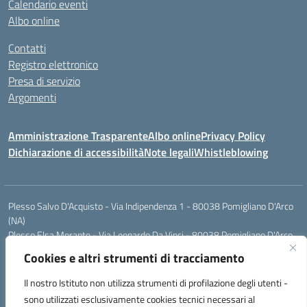
Calendario eventi
Albo online
Contatti
Registro elettronico
Presa di servizio
Argomenti
Amministrazione Trasparente
Albo online
Privacy Policy
Dichiarazione di accessibilità
Note legali
Whistleblowing
Plesso Salvo D'Acquisto - Via Indipendenza 1 - 80038 Pomigliano D'Arco
(NA)
Plesso Elsa Morante - Via Leonardo Da Vinci - 80038 Pomigliano D'Arco
(NA)
Cookies e altri strumenti di tracciamento
Plesso Leone - Via Pascoli - 80038 Pomigliano D'Arco (NA)
Tel.:0813177304 - Mail: naic8g1003@istruzione.it - Pec:
Il nostro Istituto non utilizza strumenti di profilazione degli utenti -
naic8g1003@pec.istruzione.it
sono utilizzati esclusivamente cookies tecnici necessari al
Codice Univoco ufficio: UIECQ7