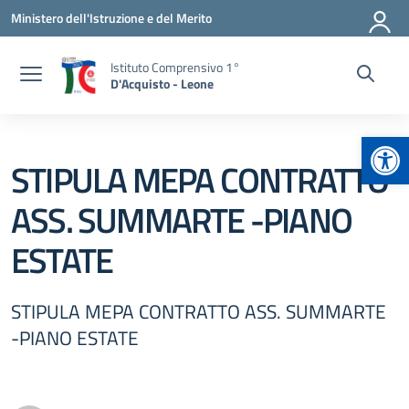
Vai ai contenuti
Vai al menu di navigazione
Vai al footer
Ministero dell'Istruzione e del Merito
Istituto Comprensivo 1°
D'Acquisto - Leone
Apr
STIPULA MEPA CONTRATTO
ASS. SUMMARTE -PIANO
ESTATE
STIPULA MEPA CONTRATTO ASS. SUMMARTE
-PIANO ESTATE