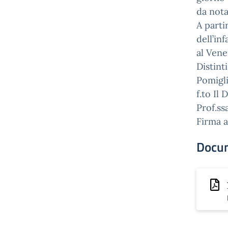
da not
A parti
dell’in
al Vene
Distinti
Pomigl
f.to Il
Prof.ss
Firma a
Docu