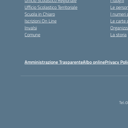
Ufficio Scolastico Regionale
I luoghi
Ufficio Scolastico Territoriale
Le perso
Scuola in Chiaro
I numeri 
Iscrizioni On Line
Le carte 
Invalsi
Organizz
Comune
La storia
Amministrazione Trasparente
Albo online
Privacy Poli
Tel.: