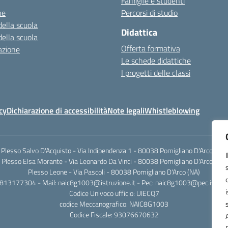
Famiglie e studenti
ne
Percorsi di studio
della scuola
Didattica
della scuola
Offerta formativa
azione
Le schede didattiche
I progetti delle classi
cy
Dichiarazione di accessibilità
Note legali
Whistleblowing
Plesso Salvo D'Acquisto - Via Indipendenza 1 - 80038 Pomigliano D'Arco (NA)
Plesso Elsa Morante - Via Leonardo Da Vinci - 80038 Pomigliano D'Arco (NA)
Plesso Leone - Via Pascoli - 80038 Pomigliano D'Arco (NA)
0813177304 - Mail: naic8g1003@istruzione.it - Pec: naic8g1003@pec.istruzi
Codice Univoco ufficio: UIECQ7
codice Meccanografico: NAIC8G1003
Codice Fiscale: 93076670632