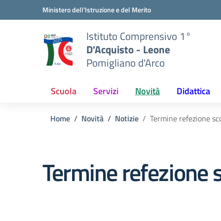
Vai ai contenuti
Vai al menu di navigazione
Vai al footer
Ministero dell'Istruzione e del Merito
Istituto Comprensivo 1°
D'Acquisto - Leone
Pomigliano d'Arco
Scuola
Servizi
Novità
Didattica
Home
Novità
Notizie
Termine refezione sc
Termine refezione 