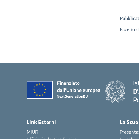
Pubblicat
Eccetto d
Is
D
Po
— 
Link Esterni
La Scuo
MIUR
Presenta