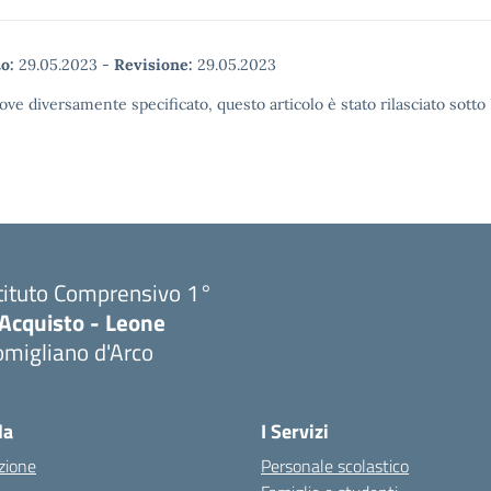
o:
29.05.2023
-
Revisione:
29.05.2023
ove diversamente specificato, questo articolo è stato rilasciato sott
tituto Comprensivo 1°
'Acquisto - Leone
migliano d'Arco
Visita la pagina iniziale della scuola
la
I Servizi
zione
Personale scolastico