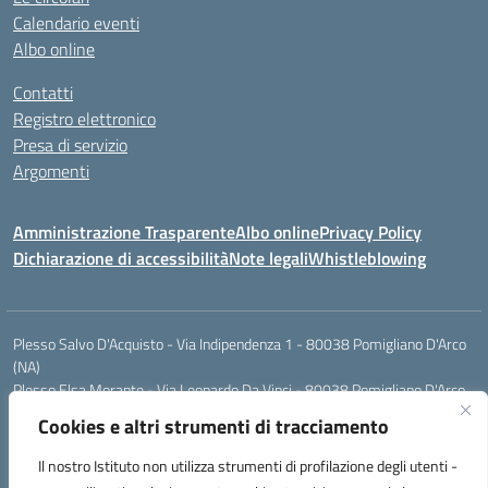
Calendario eventi
Albo online
Contatti
Registro elettronico
Presa di servizio
Argomenti
Amministrazione Trasparente
Albo online
Privacy Policy
Dichiarazione di accessibilità
Note legali
Whistleblowing
Plesso Salvo D'Acquisto - Via Indipendenza 1 - 80038 Pomigliano D'Arco
(NA)
Plesso Elsa Morante - Via Leonardo Da Vinci - 80038 Pomigliano D'Arco
(NA)
Cookies e altri strumenti di tracciamento
Plesso Leone - Via Pascoli - 80038 Pomigliano D'Arco (NA)
Tel.:0813177304 - Mail: naic8g1003@istruzione.it - Pec:
Il nostro Istituto non utilizza strumenti di profilazione degli utenti -
naic8g1003@pec.istruzione.it