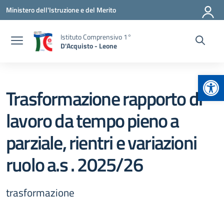
Vai ai contenuti
Vai al menu di navigazione
Vai al footer
Ministero dell'Istruzione e del Merito
Istituto Comprensivo 1°
D'Acquisto - Leone
Apr
Trasformazione rapporto di
lavoro da tempo pieno a
parziale, rientri e variazioni
ruolo a.s . 2025/26
trasformazione