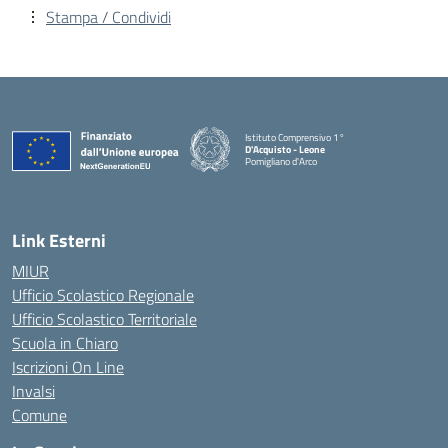
Stampa / Condividi
Istituto Comprensivo 1°
D'Acquisto - Leone
Pomigliano d'Arco
— Visita la pagina iniziale della scuola
Link Esterni
MIUR
Ufficio Scolastico Regionale
Ufficio Scolastico Territoriale
Scuola in Chiaro
Iscrizioni On Line
Invalsi
Comune