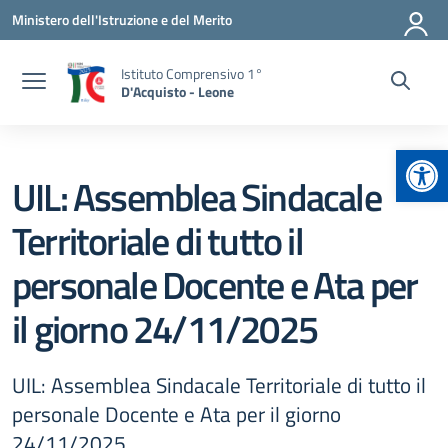
Vai ai contenuti
Vai al menu di navigazione
Vai al footer
Ministero dell'Istruzione e del Merito
Istituto Comprensivo 1°
D'Acquisto - Leone
Apr
UIL: Assemblea Sindacale
Territoriale di tutto il
personale Docente e Ata per
il giorno 24/11/2025
UIL: Assemblea Sindacale Territoriale di tutto il
personale Docente e Ata per il giorno
24/11/2025