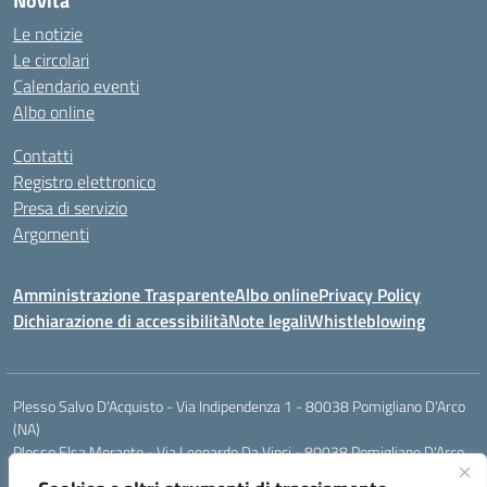
Novità
Le notizie
Le circolari
Calendario eventi
Albo online
Contatti
Registro elettronico
Presa di servizio
Argomenti
Amministrazione Trasparente
Albo online
Privacy Policy
Dichiarazione di accessibilità
Note legali
Whistleblowing
Plesso Salvo D'Acquisto - Via Indipendenza 1 - 80038 Pomigliano D'Arco
(NA)
Plesso Elsa Morante - Via Leonardo Da Vinci - 80038 Pomigliano D'Arco
(NA)