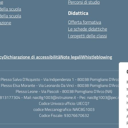
ne
Percorsi di studio
della scuola
Didattica
della scuola
Offerta formativa
azione
Le schede didattiche
I progetti delle classi
cy
Dichiarazione di accessibilità
Note legali
Whistleblowing
Plesso Salvo D'Acquisto - Via Indipendenza 1 - 80038 Pomigliano D'Arco (NA)
Plesso Elsa Morante - Via Leonardo Da Vinci - 80038 Pomigliano D'Arco (NA)
Plesso Leone - Via Pascoli - 80038 Pomigliano D'Arco (NA)
0813177304 - Mail: naic8g1003@istruzione.it - Pec: naic8g1003@pec.istruzi
Codice Univoco ufficio: UIECQ7
codice Meccanografico: NAIC8G1003
Codice Fiscale: 93076670632