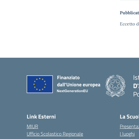
Pubblicat
Eccetto d
Is
D
Po
— 
Link Esterni
La Scuo
MIUR
Presenta
Ufficio Scolastico Regionale
I luoghi