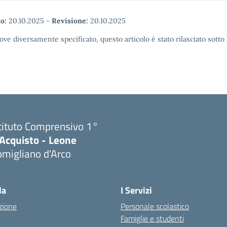
o:
20.10.2025
-
Revisione:
20.10.2025
ove diversamente specificato, questo articolo è stato rilasciato sott
tituto Comprensivo 1°
'Acquisto - Leone
migliano d'Arco
Visita la pagina iniziale della scuola
la
I Servizi
zione
Personale scolastico
Famiglie e studenti