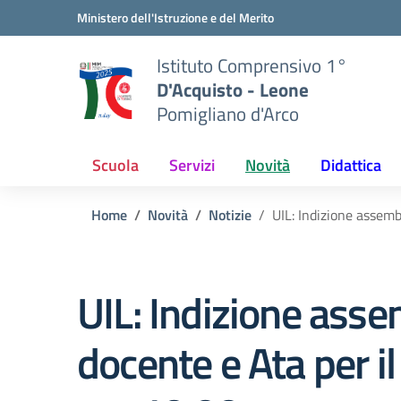
Vai ai contenuti
Vai al menu di navigazione
Vai al footer
Ministero dell'Istruzione e del Merito
Istituto Comprensivo 1°
D'Acquisto - Leone
Pomigliano d'Arco
Scuola
Servizi
Novità
Didattica
Home
Novità
Notizie
UIL: Indizione assemb
UIL: Indizione asse
docente e Ata per i