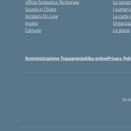
Ufficio Scolastico Territoriale
Le perso
Scuola in Chiaro
I numeri 
Iscrizioni On Line
Le carte 
Invalsi
Organizz
Comune
La storia
Amministrazione Trasparente
Albo online
Privacy Poli
Tel.: