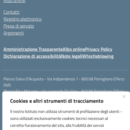
Albo online
Contatti
Registro elettronico
Presa di servizio
Argomenti
Amministrazione Trasparente
Albo online
Privacy Policy
Dichiarazione di accessibilità
Note legali
Whistleblowing
Plesso Salvo D'Acquisto - Via Indipendenza 1 - 80038 Pomigliano D'Arco
(NA)
Plesso Elsa Morante - Via Leonardo Da Vinci - 80038 Pomigliano D'Arco
(NA)
Cookies e altri strumenti di tracciamento
Plesso Leone - Via Pascoli - 80038 Pomigliano D'Arco (NA)
Tel.:0813177304 - Mail: naic8g1003@istruzione.it - Pec:
Il nostro Istituto non utilizza strumenti di profilazione degli utenti -
naic8g1003@pec.istruzione.it
sono utilizzati esclusivamente cookies tecnici necessari al
Codice Univoco ufficio: UIECQ7
corretto funzionamento del sito, alla fruibilità dei servizi
codice Meccanografico: NAIC8G1003