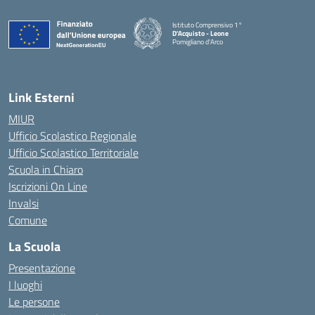
Istituto Comprensivo 1°
D'Acquisto - Leone
Pomigliano d'Arco
— Visita la pagina iniziale della scuola
Link Esterni
MIUR
Ufficio Scolastico Regionale
Ufficio Scolastico Territoriale
Scuola in Chiaro
Iscrizioni On Line
Invalsi
Comune
La Scuola
Presentazione
I luoghi
Le persone