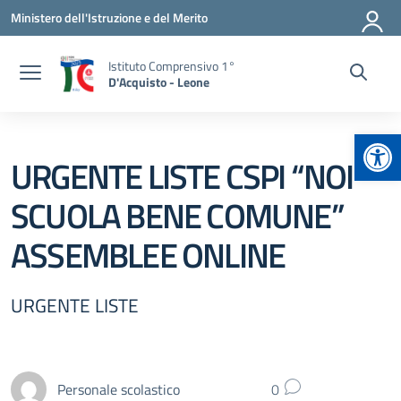
Vai ai contenuti
Vai al menu di navigazione
Vai al footer
Ministero dell'Istruzione e del Merito
Istituto Comprensivo 1°
D'Acquisto - Leone
Apr
URGENTE LISTE CSPI “NOI
SCUOLA BENE COMUNE”
ASSEMBLEE ONLINE
URGENTE LISTE
Personale scolastico
0