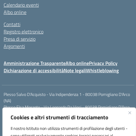
Calendario eventi
Albo online
Contatti
Registro elettronico
Presa di servizio
Argomenti
Amministrazione Trasparente
Albo online
Privacy Policy
Dichiarazione di accessibilità
Note legali
Whistleblowing
Plesso Salvo D'Acquisto - Via Indipendenza 1 - 80038 Pomigliano D'Arco
(NA)
Plesso Elsa Morante - Via Leonardo Da Vinci - 80038 Pomigliano D'Arco
(NA)
Cookies e altri strumenti di tracciamento
Plesso Leone - Via Pascoli - 80038 Pomigliano D'Arco (NA)
Tel.:0813177304 - Mail: naic8g1003@istruzione.it - Pec:
Il nostro Istituto non utilizza strumenti di profilazione degli utenti -
naic8g1003@pec.istruzione.it
sono utilizzati esclusivamente cookies tecnici necessari al