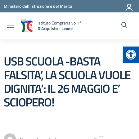
Vai ai contenuti
Vai al menu di navigazione
Vai al footer
Ministero dell'Istruzione e del Merito
Istituto Comprensivo 1°
D'Acquisto - Leone
Apr
USB SCUOLA -BASTA
FALSITA’, LA SCUOLA VUOLE
DIGNITA’: IL 26 MAGGIO E’
SCIOPERO!