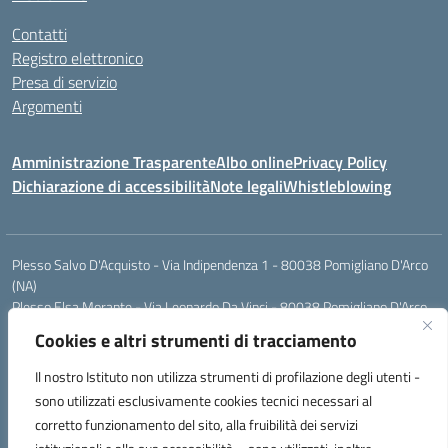
Contatti
Registro elettronico
Presa di servizio
Argomenti
Amministrazione Trasparente
Albo online
Privacy Policy
Dichiarazione di accessibilità
Note legali
Whistleblowing
Plesso Salvo D'Acquisto - Via Indipendenza 1 - 80038 Pomigliano D'Arco
(NA)
Plesso Elsa Morante - Via Leonardo Da Vinci - 80038 Pomigliano D'Arco
(NA)
Cookies e altri strumenti di tracciamento
Plesso Leone - Via Pascoli - 80038 Pomigliano D'Arco (NA)
Tel.:0813177304 - Mail: naic8g1003@istruzione.it - Pec:
Il nostro Istituto non utilizza strumenti di profilazione degli utenti -
naic8g1003@pec.istruzione.it
sono utilizzati esclusivamente cookies tecnici necessari al
Codice Univoco ufficio: UIECQ7
corretto funzionamento del sito, alla fruibilità dei servizi
codice Meccanografico: NAIC8G1003