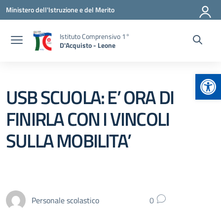
Vai ai contenuti
Vai al menu di navigazione
Vai al footer
Ministero dell'Istruzione e del Merito
Istituto Comprensivo 1°
D'Acquisto - Leone
Apr
USB SCUOLA: E’ ORA DI
FINIRLA CON I VINCOLI
SULLA MOBILITA’
Personale scolastico
0