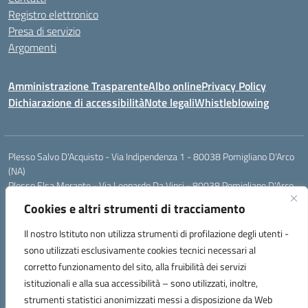
Registro elettronico
Presa di servizio
Argomenti
Amministrazione Trasparente
Albo online
Privacy Policy
Dichiarazione di accessibilità
Note legali
Whistleblowing
Plesso Salvo D'Acquisto - Via Indipendenza 1 - 80038 Pomigliano D'Arco
(NA)
Plesso Elsa Morante - Via Leonardo Da Vinci - 80038 Pomigliano D'Arco
(NA)
Cookies e altri strumenti di tracciamento
Plesso Leone - Via Pascoli - 80038 Pomigliano D'Arco (NA)
Tel.:0813177304 - Mail: naic8g1003@istruzione.it - Pec:
Il nostro Istituto non utilizza strumenti di profilazione degli utenti -
naic8g1003@pec.istruzione.it
sono utilizzati esclusivamente cookies tecnici necessari al
Codice Univoco ufficio: UIECQ7
corretto funzionamento del sito, alla fruibilità dei servizi
codice Meccanografico: NAIC8G1003
istituzionali e alla sua accessibilità – sono utilizzati, inoltre,
Codice Fiscale: 93076670632
strumenti statistici anonimizzati messi a disposizione da Web