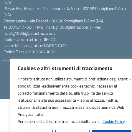
(NA)
Plesso Elsa Morante - Via Leonardo Da Vinci - 80038 Pomigliano D'Arco
(NA)
Plesso Leone - Via Pascoli - 80038 Pomigliano D'Arco (NA)
Tel.:0813177304 - Mail: naic8g1003@istruzione.it - Pec:
naic8g1003@pec.istruzione.it
Codice Univoco ufficio: UIECQ7
codice Meccanografico: NAIC8G1003
Codice Fiscale: 93076670632
Cookies e altri strumenti di tracciamento
Hosting & Powered by 3D Solution S.r.l.
Concept & Design by Designers Italia
Il nostro Istituto non utilizza strumenti di profilazione degli utenti -
sono utilizzati esclusivamente cookies tecnici necessari al
corretto funzionamento del sito, alla fruibilità dei servizi
istituzionali e alla sua accessibilità – sono utilizzati, inoltre,
strumenti statistici anonimizzati messi a disposizione da Web
Analytics Italia.
Per saperne di più sul nostro sito, consulta la ns.
Cookie Policy.