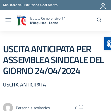
Vai ai contenuti
Vai al menu di navigazione
Vai al footer
Ministero dell'Istruzione e del Merito
Istituto Comprensivo 1°
D'Acquisto - Leone
A
USCITA ANTICIPATA PER
ASSEMBLEA SINDCALE DEL
GIORNO 24/04/2024
USCITA ANTICIPATA
Personale scolastico
0