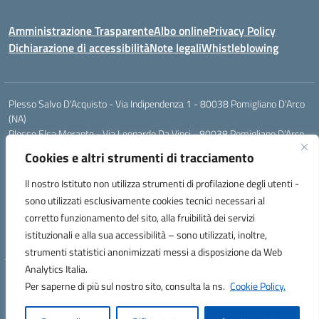
Amministrazione Trasparente
Albo online
Privacy Policy
Dichiarazione di accessibilità
Note legali
Whistleblowing
Plesso Salvo D'Acquisto - Via Indipendenza 1 - 80038 Pomigliano D'Arco
(NA)
Plesso Elsa Morante - Via Leonardo Da Vinci - 80038 Pomigliano D'Arco
(NA)
Cookies e altri strumenti di tracciamento
Plesso Leone - Via Pascoli - 80038 Pomigliano D'Arco (NA)
Tel.:0813177304 - Mail: naic8g1003@istruzione.it - Pec:
Il nostro Istituto non utilizza strumenti di profilazione degli utenti -
naic8g1003@pec.istruzione.it
sono utilizzati esclusivamente cookies tecnici necessari al
Codice Univoco ufficio: UIECQ7
corretto funzionamento del sito, alla fruibilità dei servizi
codice Meccanografico: NAIC8G1003
istituzionali e alla sua accessibilità – sono utilizzati, inoltre,
Codice Fiscale: 93076670632
strumenti statistici anonimizzati messi a disposizione da Web
Analytics Italia.
Hosting & Powered by 3D Solution S.r.l.
Per saperne di più sul nostro sito, consulta la ns.
Cookie Policy.
Concept & Design by Designers Italia