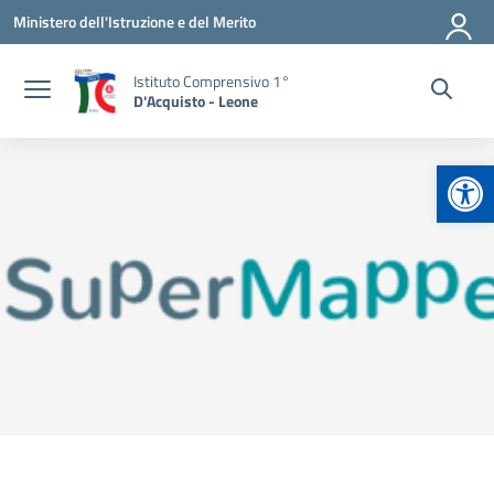
Vai ai contenuti
Vai al menu di navigazione
Vai al footer
Ministero dell'Istruzione e del Merito
Istituto Comprensivo 1°
D'Acquisto - Leone
Apr