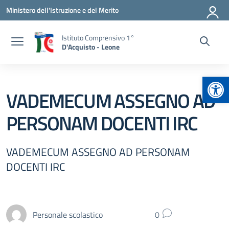
Vai ai contenuti
Vai al menu di navigazione
Vai al footer
Ministero dell'Istruzione e del Merito
Istituto Comprensivo 1°
D'Acquisto - Leone
Apr
VADEMECUM ASSEGNO AD
PERSONAM DOCENTI IRC
VADEMECUM ASSEGNO AD PERSONAM
DOCENTI IRC
Personale scolastico
0