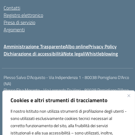
Contatti
Registro elettronico
Presa di servizio
Argomenti
Amministrazione Trasparente
Albo online
Privacy Policy
Dichiarazione di accessibilità
Note legali
Whistleblowing
Plesso Salvo D'Acquisto - Via Indipendenza 1 - 80038 Pomigliano D'Arco
(NA)
Plesso Elsa Morante - Via Leonardo Da Vinci - 80038 Pomigliano D'Arco
(NA)
Cookies e altri strumenti di tracciamento
Plesso Leone - Via Pascoli - 80038 Pomigliano D'Arco (NA)
Tel.:0813177304 - Mail: naic8g1003@istruzione.it - Pec:
Il nostro Istituto non utilizza strumenti di profilazione degli utenti -
naic8g1003@pec.istruzione.it
sono utilizzati esclusivamente cookies tecnici necessari al
Codice Univoco ufficio: UIECQ7
corretto funzionamento del sito, alla fruibilità dei servizi
codice Meccanografico: NAIC8G1003
istituzionali e alla sua accessibilità – sono utilizzati, inoltre,
Codice Fiscale: 93076670632