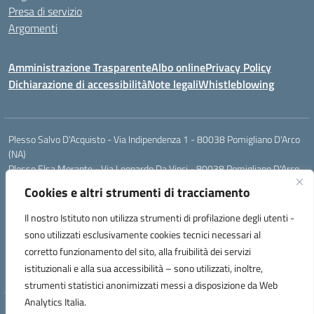
Presa di servizio
Argomenti
Amministrazione Trasparente
Albo online
Privacy Policy
Dichiarazione di accessibilità
Note legali
Whistleblowing
Plesso Salvo D'Acquisto - Via Indipendenza 1 - 80038 Pomigliano D'Arco
(NA)
Plesso Elsa Morante - Via Leonardo Da Vinci - 80038 Pomigliano D'Arco
(NA)
Cookies e altri strumenti di tracciamento
Plesso Leone - Via Pascoli - 80038 Pomigliano D'Arco (NA)
Tel.:0813177304 - Mail: naic8g1003@istruzione.it - Pec:
Il nostro Istituto non utilizza strumenti di profilazione degli utenti -
naic8g1003@pec.istruzione.it
sono utilizzati esclusivamente cookies tecnici necessari al
Codice Univoco ufficio: UIECQ7
corretto funzionamento del sito, alla fruibilità dei servizi
codice Meccanografico: NAIC8G1003
istituzionali e alla sua accessibilità – sono utilizzati, inoltre,
Codice Fiscale: 93076670632
strumenti statistici anonimizzati messi a disposizione da Web
Analytics Italia.
Hosting & Powered by 3D Solution S.r.l.