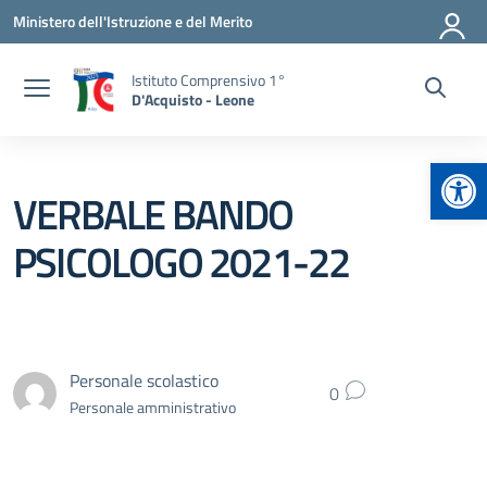
Vai ai contenuti
Vai al menu di navigazione
Vai al footer
Ministero dell'Istruzione e del Merito
Istituto Comprensivo 1°
D'Acquisto - Leone
Apr
VERBALE BANDO
PSICOLOGO 2021-22
Personale scolastico
0
Personale amministrativo