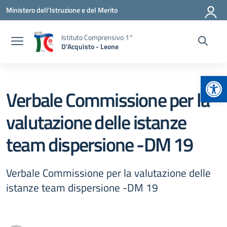
Vai ai contenuti
Vai al menu di navigazione
Vai al footer
Ministero dell'Istruzione e del Merito
Istituto Comprensivo 1°
D'Acquisto - Leone
Apr
Verbale Commissione per la
valutazione delle istanze
team dispersione -DM 19
Verbale Commissione per la valutazione delle
istanze team dispersione -DM 19