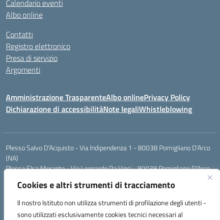
Calendario eventi
Albo online
Contatti
Registro elettronico
Presa di servizio
Argomenti
Amministrazione Trasparente
Albo online
Privacy Policy
Dichiarazione di accessibilità
Note legali
Whistleblowing
Plesso Salvo D'Acquisto - Via Indipendenza 1 - 80038 Pomigliano D'Arco
(NA)
Plesso Elsa Morante - Via Leonardo Da Vinci - 80038 Pomigliano D'Arco
(NA)
Cookies e altri strumenti di tracciamento
Plesso Leone - Via Pascoli - 80038 Pomigliano D'Arco (NA)
Tel.:0813177304 - Mail: naic8g1003@istruzione.it - Pec:
Il nostro Istituto non utilizza strumenti di profilazione degli utenti -
naic8g1003@pec.istruzione.it
sono utilizzati esclusivamente cookies tecnici necessari al
Codice Univoco ufficio: UIECQ7