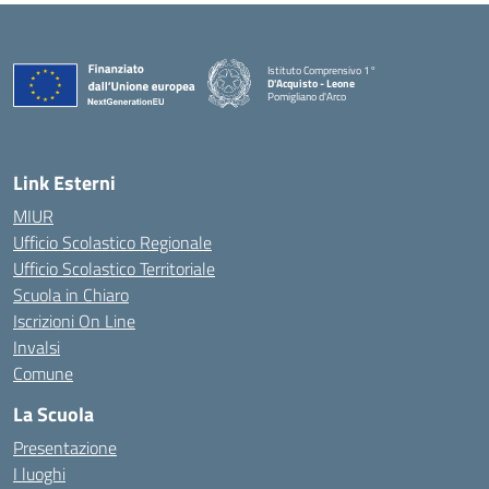
Istituto Comprensivo 1°
D'Acquisto - Leone
Pomigliano d'Arco
— Visita la pagina iniziale della scuola
Link Esterni
MIUR
Ufficio Scolastico Regionale
Ufficio Scolastico Territoriale
Scuola in Chiaro
Iscrizioni On Line
Invalsi
Comune
La Scuola
Presentazione
I luoghi