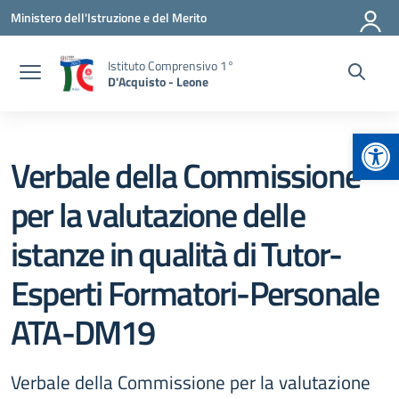
Vai ai contenuti
Vai al menu di navigazione
Vai al footer
Ministero dell'Istruzione e del Merito
Istituto Comprensivo 1°
D'Acquisto - Leone
Apr
Verbale della Commissione
per la valutazione delle
istanze in qualità di Tutor-
Esperti Formatori-Personale
ATA-DM19
Verbale della Commissione per la valutazione