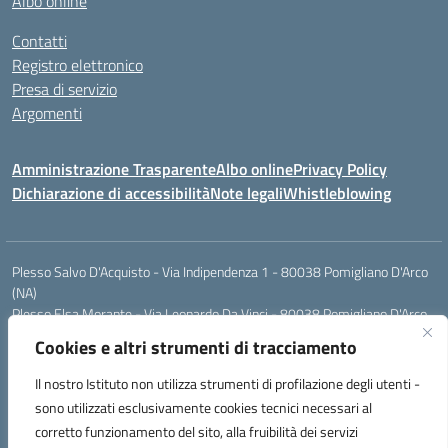
Albo online
Contatti
Registro elettronico
Presa di servizio
Argomenti
Amministrazione Trasparente
Albo online
Privacy Policy
Dichiarazione di accessibilità
Note legali
Whistleblowing
Plesso Salvo D'Acquisto - Via Indipendenza 1 - 80038 Pomigliano D'Arco
(NA)
Plesso Elsa Morante - Via Leonardo Da Vinci - 80038 Pomigliano D'Arco
(NA)
Cookies e altri strumenti di tracciamento
Plesso Leone - Via Pascoli - 80038 Pomigliano D'Arco (NA)
Tel.:0813177304 - Mail: naic8g1003@istruzione.it - Pec:
Il nostro Istituto non utilizza strumenti di profilazione degli utenti -
naic8g1003@pec.istruzione.it
sono utilizzati esclusivamente cookies tecnici necessari al
Codice Univoco ufficio: UIECQ7
corretto funzionamento del sito, alla fruibilità dei servizi
codice Meccanografico: NAIC8G1003