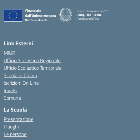
Istituto Comprensivo 1°
D'Acquisto - Leone
Pomigliano d'Arco
— Visita la pagina iniziale della scuola
Link Esterni
MIUR
Ufficio Scolastico Regionale
Ufficio Scolastico Territoriale
Scuola in Chiaro
Iscrizioni On Line
Invalsi
Comune
La Scuola
Presentazione
I luoghi
Le persone