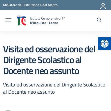
Vai ai contenuti
Vai al menu di navigazione
Vai al footer
Ministero dell'Istruzione e del Merito
Istituto Comprensivo 1°
D'Acquisto - Leone
Apr
Visita ed osservazione del
Dirigente Scolastico al
Docente neo assunto
Visita ed osservazione del Dirigente Scolastico
al Docente neo assunto