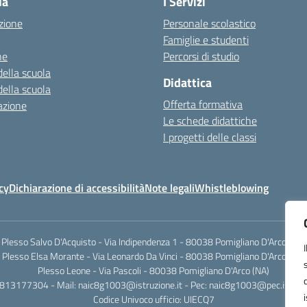
la
I Servizi
zione
Personale scolastico
Famiglie e studenti
ne
Percorsi di studio
della scuola
Didattica
della scuola
Offerta formativa
azione
Le schede didattiche
I progetti delle classi
cy
Dichiarazione di accessibilità
Note legali
Whistleblowing
Plesso Salvo D'Acquisto - Via Indipendenza 1 - 80038 Pomigliano D'Arco (NA)
Plesso Elsa Morante - Via Leonardo Da Vinci - 80038 Pomigliano D'Arco (NA)
Plesso Leone - Via Pascoli - 80038 Pomigliano D'Arco (NA)
0813177304 - Mail: naic8g1003@istruzione.it - Pec: naic8g1003@pec.istruzi
Codice Univoco ufficio: UIECQ7