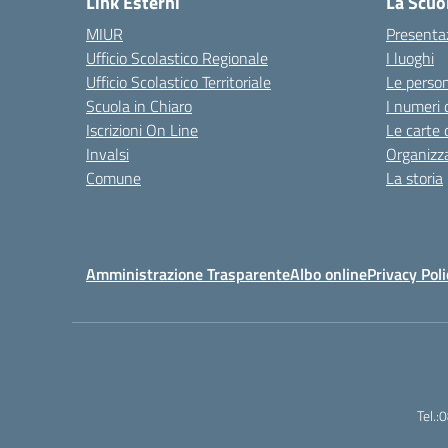
Link Esterni
La Scuo
MIUR
Presenta
Ufficio Scolastico Regionale
I luoghi
Ufficio Scolastico Territoriale
Le perso
Scuola in Chiaro
I numeri 
Iscrizioni On Line
Le carte 
Invalsi
Organizz
Comune
La storia
Amministrazione Trasparente
Albo online
Privacy Poli
Tel.: