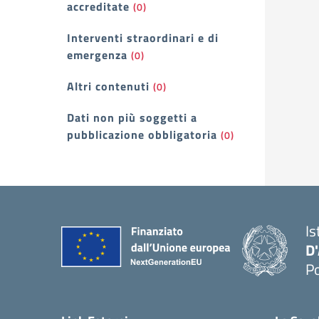
accreditate
(0)
Interventi straordinari e di
emergenza
(0)
Altri contenuti
(0)
Dati non più soggetti a
pubblicazione obbligatoria
(0)
Is
D
Po
— 