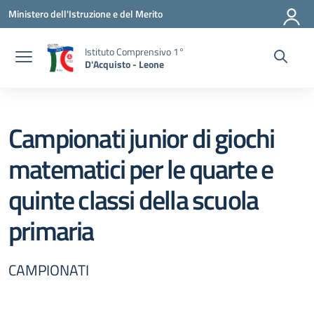
Vai ai contenuti
Vai al menu di navigazione
Vai al footer
Ministero dell'Istruzione e del Merito
Istituto Comprensivo 1°
D'Acquisto - Leone
Campionati junior di giochi
matematici per le quarte e
quinte classi della scuola
primaria
CAMPIONATI