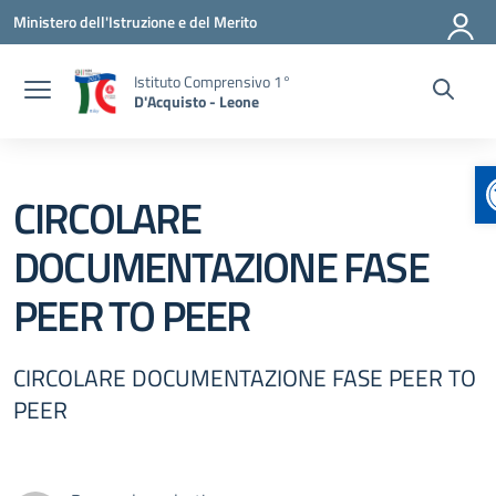
Vai ai contenuti
Vai al menu di navigazione
Vai al footer
Ministero dell'Istruzione e del Merito
Istituto Comprensivo 1°
D'Acquisto - Leone
CIRCOLARE
DOCUMENTAZIONE FASE
PEER TO PEER
CIRCOLARE DOCUMENTAZIONE FASE PEER TO
PEER