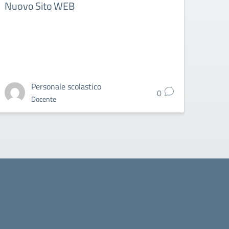
Nuovo Sito WEB
INPS
perd
INC
Personale scolastico
0
Docente