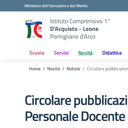
Vai ai contenuti
Vai al menu di navigazione
Vai al footer
Ministero dell'Istruzione e del Merito
Istituto Comprensivo 1°
D'Acquisto - Leone
Pomigliano d'Arco
Scuola
Servizi
Novità
Didattica
Home
Novità
Notizie
Circolare pubblicazio
Circolare pubblicazi
Personale Docente 