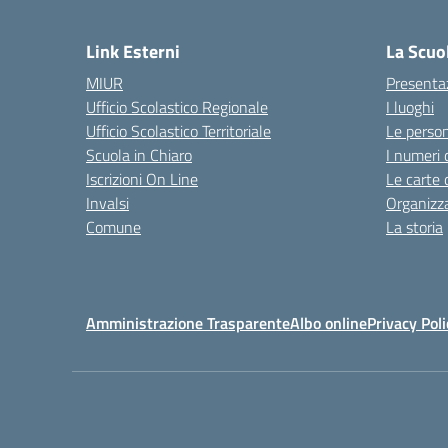
— 
Link Esterni
La Scuo
MIUR
Presenta
Ufficio Scolastico Regionale
I luoghi
Ufficio Scolastico Territoriale
Le perso
Scuola in Chiaro
I numeri 
Iscrizioni On Line
Le carte 
Invalsi
Organizz
Comune
La storia
Amministrazione Trasparente
Albo online
Privacy Poli