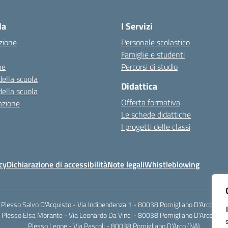
Visita la pagina iniziale della scuola
la
I Servizi
zione
Personale scolastico
Famiglie e studenti
ne
Percorsi di studio
della scuola
Didattica
della scuola
Offerta formativa
azione
Le schede didattiche
I progetti delle classi
cy
Dichiarazione di accessibilità
Note legali
Whistleblowing
Plesso Salvo D'Acquisto - Via Indipendenza 1 - 80038 Pomigliano D'Arco (NA)
Plesso Elsa Morante - Via Leonardo Da Vinci - 80038 Pomigliano D'Arco (NA)
Plesso Leone - Via Pascoli - 80038 Pomigliano D'Arco (NA)