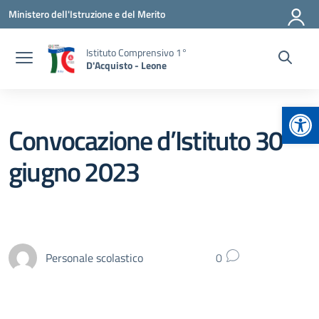
Vai ai contenuti
Vai al menu di navigazione
Vai al footer
Ministero dell'Istruzione e del Merito
Istituto Comprensivo 1°
D'Acquisto - Leone
Apr
Convocazione d’Istituto 30
giugno 2023
Personale scolastico
0