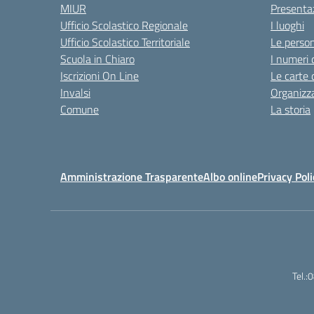
MIUR
Presenta
Ufficio Scolastico Regionale
I luoghi
Ufficio Scolastico Territoriale
Le perso
Scuola in Chiaro
I numeri 
Iscrizioni On Line
Le carte 
Invalsi
Organizz
Comune
La storia
Amministrazione Trasparente
Albo online
Privacy Poli
Tel.: