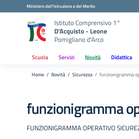
Vai ai contenuti
Vai al menu di navigazione
Vai al footer
Ministero dell'Istruzione e del Merito
Istituto Comprensivo 1°
D'Acquisto - Leone
Pomigliano d'Arco
Scuola
Servizi
Novità
Didattica
Home
Novità
Sicurezza
funzionigramma op
funzionigramma op
FUNZIONIGRAMMA OPERATIVO SICUREZ