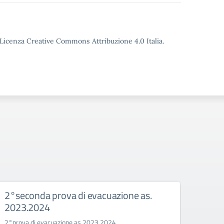
o Licenza Creative Commons Attribuzione 4.0 Italia.
2°seconda prova di evacuazione as.
PRO
2023.2024
202
2°prova di evacuazione as.2023.2024
PROVA