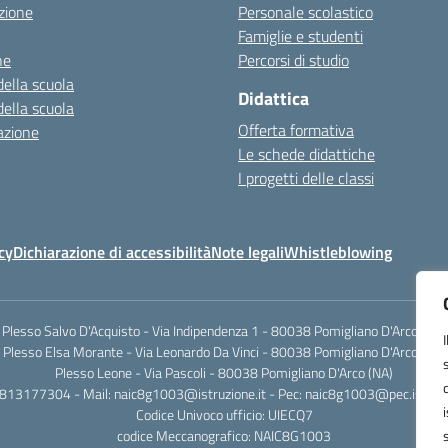
zione
Personale scolastico
Famiglie e studenti
ne
Percorsi di studio
della scuola
Didattica
della scuola
Offerta formativa
azione
Le schede didattiche
I progetti delle classi
cy
Dichiarazione di accessibilità
Note legali
Whistleblowing
Plesso Salvo D'Acquisto - Via Indipendenza 1 - 80038 Pomigliano D'Arco (NA)
Plesso Elsa Morante - Via Leonardo Da Vinci - 80038 Pomigliano D'Arco (NA)
Plesso Leone - Via Pascoli - 80038 Pomigliano D'Arco (NA)
0813177304 - Mail: naic8g1003@istruzione.it - Pec: naic8g1003@pec.istruzi
Codice Univoco ufficio: UIECQ7
codice Meccanografico: NAIC8G1003