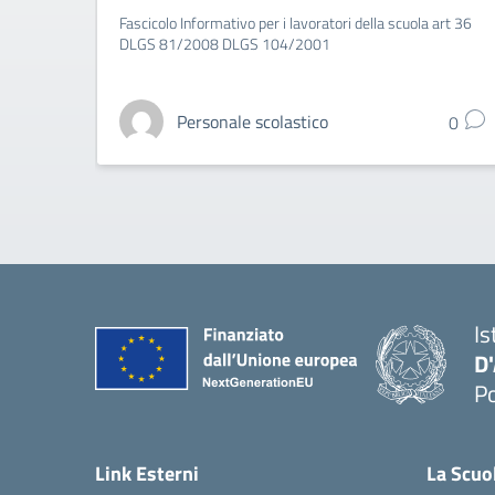
Fascicolo Informativo per i lavoratori della scuola art 36
DLGS 81/2008 DLGS 104/2001
Personale scolastico
0
Is
D
Po
— 
Link Esterni
La Scuo