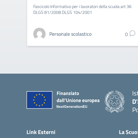
Fascicolo Informativo per i lavoratori della scuola art 36
DLGS 81/2008 DLGS 104/2001
Personale scolastico
0
Is
D
Po
— 
Link Esterni
La Scuo