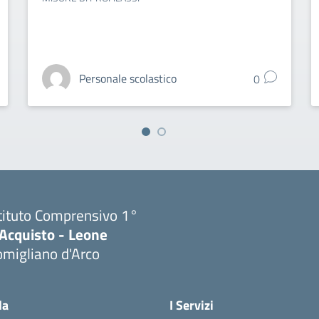
Personale scolastico
0
tituto Comprensivo 1°
'Acquisto - Leone
migliano d'Arco
Visita la pagina iniziale della scuola
la
I Servizi