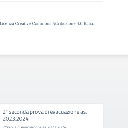
o Licenza Creative Commons Attribuzione 4.0 Italia.
2°seconda prova di evacuazione as.
funz
2023.2024
202
2°prova di evacuazione as.2023.2024
FUNZI