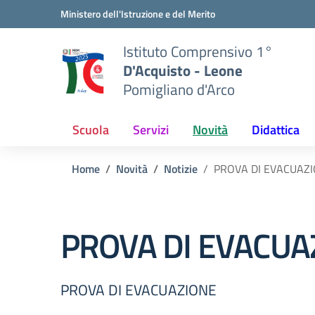
Vai ai contenuti
Vai al menu di navigazione
Vai al footer
Ministero dell'Istruzione e del Merito
Istituto Comprensivo 1°
D'Acquisto - Leone
Pomigliano d'Arco
Scuola
Servizi
Novità
Didattica
Home
Novità
Notizie
PROVA DI EVACUAZ
PROVA DI EVACUA
PROVA DI EVACUAZIONE