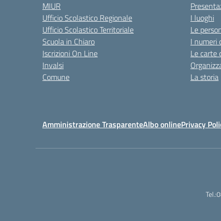
MIUR
Presenta
Ufficio Scolastico Regionale
I luoghi
Ufficio Scolastico Territoriale
Le perso
Scuola in Chiaro
I numeri 
Iscrizioni On Line
Le carte 
Invalsi
Organizz
Comune
La storia
Amministrazione Trasparente
Albo online
Privacy Poli
Tel.: