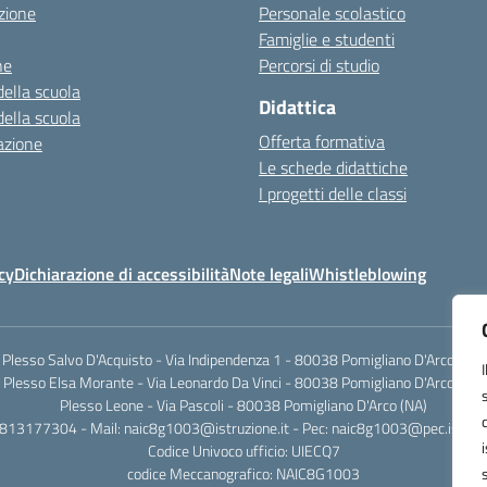
zione
Personale scolastico
Famiglie e studenti
ne
Percorsi di studio
della scuola
Didattica
della scuola
Offerta formativa
azione
Le schede didattiche
I progetti delle classi
cy
Dichiarazione di accessibilità
Note legali
Whistleblowing
Plesso Salvo D'Acquisto - Via Indipendenza 1 - 80038 Pomigliano D'Arco (NA)
Plesso Elsa Morante - Via Leonardo Da Vinci - 80038 Pomigliano D'Arco (NA)
Plesso Leone - Via Pascoli - 80038 Pomigliano D'Arco (NA)
0813177304 - Mail: naic8g1003@istruzione.it - Pec: naic8g1003@pec.istruzi
Codice Univoco ufficio: UIECQ7
codice Meccanografico: NAIC8G1003