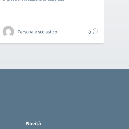
LAVOR
Personale scolastico
0
Novità