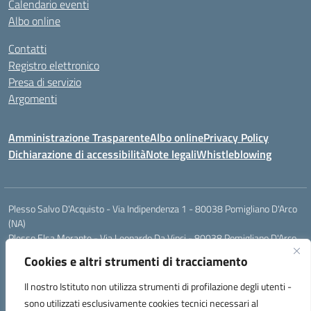
Calendario eventi
Albo online
Contatti
Registro elettronico
Presa di servizio
Argomenti
Amministrazione Trasparente
Albo online
Privacy Policy
Dichiarazione di accessibilità
Note legali
Whistleblowing
Plesso Salvo D'Acquisto - Via Indipendenza 1 - 80038 Pomigliano D'Arco
(NA)
Plesso Elsa Morante - Via Leonardo Da Vinci - 80038 Pomigliano D'Arco
(NA)
Cookies e altri strumenti di tracciamento
Plesso Leone - Via Pascoli - 80038 Pomigliano D'Arco (NA)
Tel.:0813177304 - Mail: naic8g1003@istruzione.it - Pec:
Il nostro Istituto non utilizza strumenti di profilazione degli utenti -
naic8g1003@pec.istruzione.it
sono utilizzati esclusivamente cookies tecnici necessari al
Codice Univoco ufficio: UIECQ7