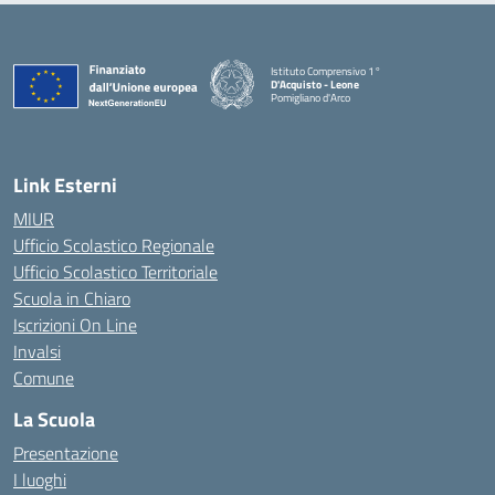
Istituto Comprensivo 1°
D'Acquisto - Leone
Pomigliano d'Arco
— Visita la pagina iniziale della scuola
Link Esterni
MIUR
Ufficio Scolastico Regionale
Ufficio Scolastico Territoriale
Scuola in Chiaro
Iscrizioni On Line
Invalsi
Comune
La Scuola
Presentazione
I luoghi