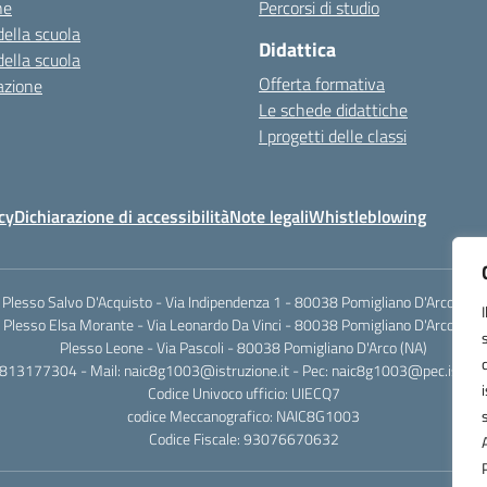
ne
Percorsi di studio
della scuola
Didattica
della scuola
Offerta formativa
azione
Le schede didattiche
I progetti delle classi
cy
Dichiarazione di accessibilità
Note legali
Whistleblowing
Plesso Salvo D'Acquisto - Via Indipendenza 1 - 80038 Pomigliano D'Arco (NA)
Plesso Elsa Morante - Via Leonardo Da Vinci - 80038 Pomigliano D'Arco (NA)
Plesso Leone - Via Pascoli - 80038 Pomigliano D'Arco (NA)
0813177304 - Mail: naic8g1003@istruzione.it - Pec: naic8g1003@pec.istruzi
Codice Univoco ufficio: UIECQ7
codice Meccanografico: NAIC8G1003
Codice Fiscale: 93076670632