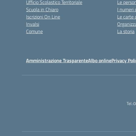
Ufficio Scolastico Territoriale
Le perso
Scuola in Chiaro
I numeri 
Iscrizioni On Line
Le carte 
Invalsi
Organizz
Comune
La storia
Amministrazione Trasparente
Albo online
Privacy Poli
Tel.: