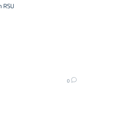
on RSU
0