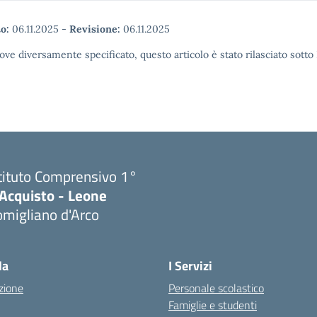
o:
06.11.2025
-
Revisione:
06.11.2025
ove diversamente specificato, questo articolo è stato rilasciato sott
tituto Comprensivo 1°
'Acquisto - Leone
migliano d'Arco
Visita la pagina iniziale della scuola
la
I Servizi
zione
Personale scolastico
Famiglie e studenti