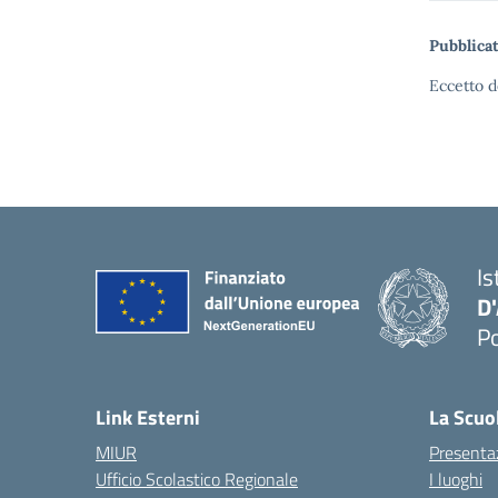
Pubblicat
Eccetto d
Is
D
Po
— 
Link Esterni
La Scuo
MIUR
Presenta
Ufficio Scolastico Regionale
I luoghi