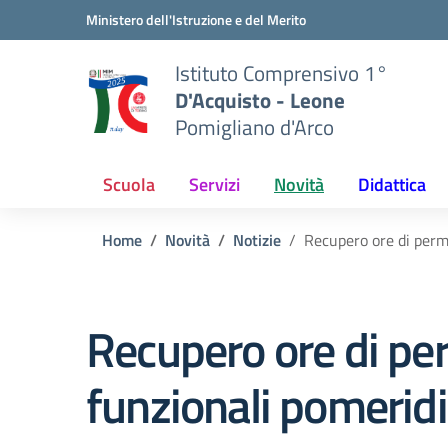
Vai ai contenuti
Vai al menu di navigazione
Vai al footer
Ministero dell'Istruzione e del Merito
Istituto Comprensivo 1°
D'Acquisto - Leone
Pomigliano d'Arco
Scuola
Servizi
Novità
Didattica
Home
Novità
Notizie
Recupero ore di perm
Recupero ore di per
funzionali pomerid